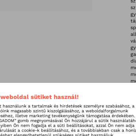
sz
sz
g
tá
sp
al
vá
gy
ga
di
m
m
m
s
al
 weboldal sütiket használ!
gy
t használunk a tartalmak és hirdetések személyre szabásához, a
R
tóink magasabb szintű kiszolgálásához, a weboldalforgalmunk
fo
séhez, illetve marketing tevékenységünk támogatása érdekében.
ADOM” gomb megnyomásával Ön hozzájárul a sütik használatáh
Dr
iben Ön nem fogadja el a süti beállításokat, azzal Ön nem adja
m
árulását a cookie-k beállításához, és a továbbiakban csak a honl
fo
shez elengedhetetlenül szükséges sütiket használjuk.