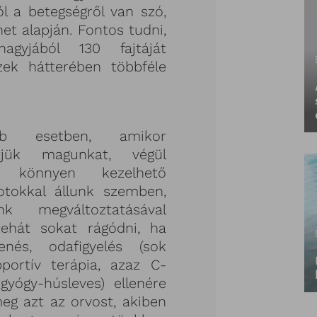
l a betegségről van szó,
et alapján. Fontos tudni,
agyjából 130 fajtáját
zek hátterében többféle
bb esetben, amikor
etjük magunkat, végül
, könnyen kezelhető
potokkal állunk szemben,
 megváltoztatásával
ehát sokat rágódni, ha
nés, odafigyelés (sok
pportív terápia, azaz C-
gyógy-húsleves) ellenére
eg azt az orvost, akiben