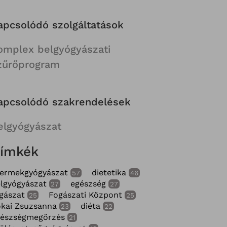
apcsolódó szolgáltatások
omplex belgyógyászati
zűrőprogram
apcsolódó szakrendelések
elgyógyászat
ímkék
yermekgyógyászat
dietetika
57
46
lgyógyászat
egészség
27
27
gászat
Fogászati Központ
25
25
kai Zsuzsanna
diéta
23
22
gészségmegőrzés
21