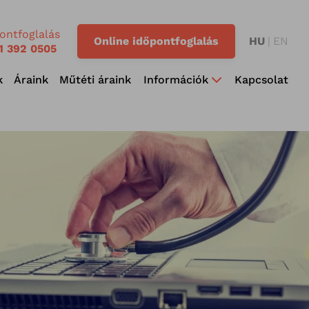
ontfoglalás
Online időpontfoglalás
HU
EN
1 392 0505
k
Áraink
Műtéti áraink
Információk
Kapcsolat