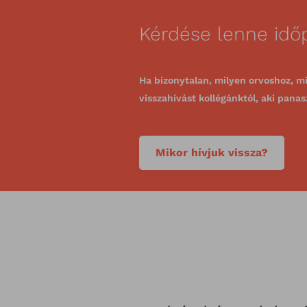
Kérdése lenne időp
Ha bizonytalan, milyen orvoshoz, mi
visszahívást kollégánktól, aki panas
Mikor hívjuk vissza?