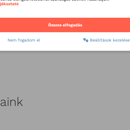
ájékoztató
Ma
ko
fo
gy
Összes elfogadás
ra
lá
Nem fogadom el
Beállítások kezelése
ma
aink