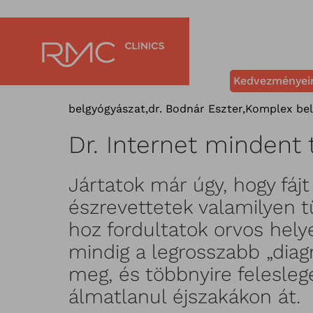
Kedvezményei
belgyógyászat
,
dr. Bodnár Eszter
,
Komplex bel
Dr. Internet mindent 
Jártatok már úgy, hogy fájt
észrevettetek valamilyen t
hoz fordultatok orvos hely
mindig a legrosszabb „diag
meg, és többnyire felesleg
álmatlanul éjszakákon át.