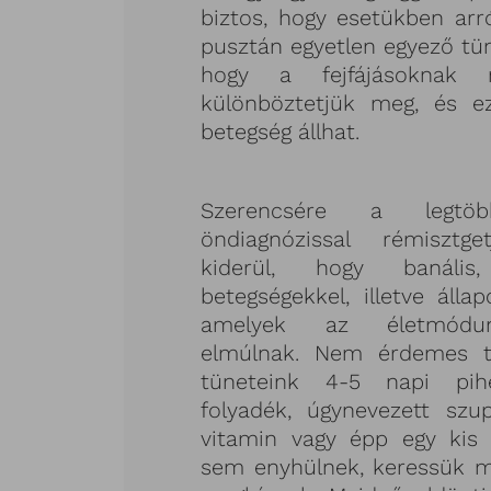
biztos, hogy esetükben arró
pusztán egyetlen egyező tün
hogy a fejfájásoknak n
különböztetjük meg, és e
betegség állhat.
Szerencsére a legtö
öndiagnózissal rémisztg
kiderül, hogy banális
betegségekkel, illetve álla
amelyek az életmódunk
elmúlnak. Nem érdemes t
tüneteink 4-5 napi pihe
folyadék, úgynevezett szu
vitamin vagy épp egy kis 
sem enyhülnek, keressük m