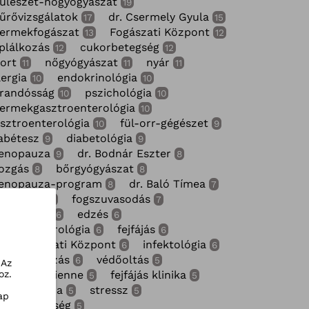
ülészet-nőgyógyászat
19
űrővizsgálatok
dr. Csermely Gyula
17
15
yermekfogászat
Fogászati Központ
13
12
plálkozás
cukorbetegség
12
12
ort
nőgyógyászat
nyár
11
11
11
lergia
endokrinológia
10
10
randósság
pszichológia
10
10
ermekgasztroenterológia
10
sztroenterológia
fül-orr-gégészet
10
9
abétesz
diabetológia
9
9
enopauza
dr. Bodnár Eszter
9
8
ozgás
bőrgyógyászat
8
8
enopauza-program
dr. Baló Tímea
8
7
zemészet
fogszuvasodás
7
7
lergológia
edzés
6
6
ermekneurológia
fejfájás
6
6
MC Fogászati Központ
infektológia
6
6
gszabályozás
védőoltás
6
5
 Az
oz.
. Nagy Adrienne
fejfájás klinika
5
5
ammográfia
stressz
5
5
ap
gágybetegség
5