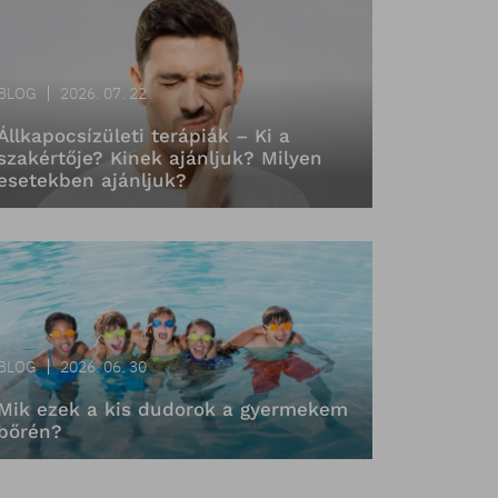
BLOG
2026. 07. 22
Állkapocsízületi terápiák – Ki a
szakértője? Kinek ajánljuk? Milyen
esetekben ajánljuk?
BLOG
2026. 06. 30
Mik ezek a kis dudorok a gyermekem
bőrén?