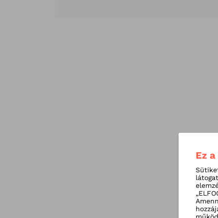
Ez a
Sütike
látoga
elemzé
„ELFOG
Amenny
hozzáj
működé