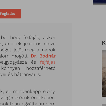
foglalás
be, hogy fejfájás, akkor
K
k, aminek jelentős része
gséget jelöl meg a napok
dalom mögött.
Dr. Bodnár
belgyógyásza és
fejfájás
önnyen hozzáférhető
ei és hátrányai is.
ak, ez mindenképp előny,
az egészségük érdekében,
csolatban egyáltalán nem