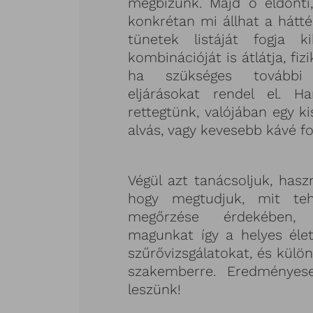
megbízunk. Majd ő eldönt
konkrétan mi állhat a hátt
tünetek listáját fogja 
kombinációját is átlátja, fizi
ha szükséges további 
eljárásokat rendel el. H
rettegtünk, valójában egy k
alvás, vagy kevesebb kávé f
Végül azt tanácsoljuk, haszn
hogy megtudjuk, mit te
megőrzése érdekében, 
magunkat így a helyes éle
szűrővizsgálatokat, és külön
szakemberre. Eredményes
leszünk!