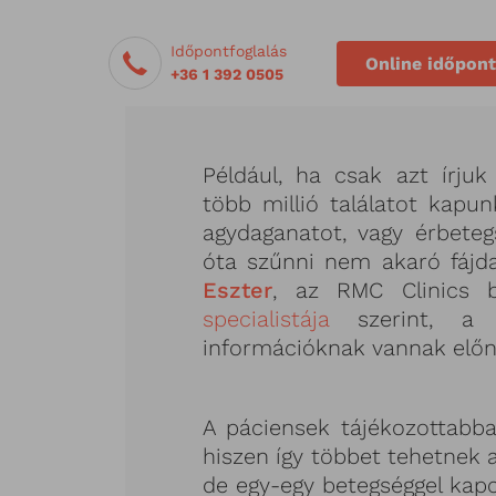
Időpontfoglalás
Online időpont
+36 1 392 0505
Például, ha csak azt írjuk 
több millió találatot kapun
agydaganatot, vagy érbete
óta szűnni nem akaró fáj
Eszter
, az RMC Clinics 
specialistája
szerint, a k
információknak vannak előny
A páciensek tájékozottabb
hiszen így többet tehetnek 
de egy-egy betegséggel kap