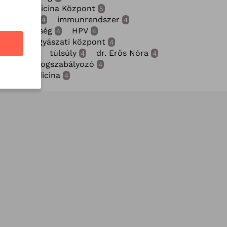
gzati Medicina Központ
5
ronavírus
immunrendszer
4
4
gérzékenység
HPV
4
4
ermekgyógyászati központ
4
diológia
túlsúly
dr. Erős Nóra
4
4
4
thatatlan fogszabályozó
4
gzati medicina
4