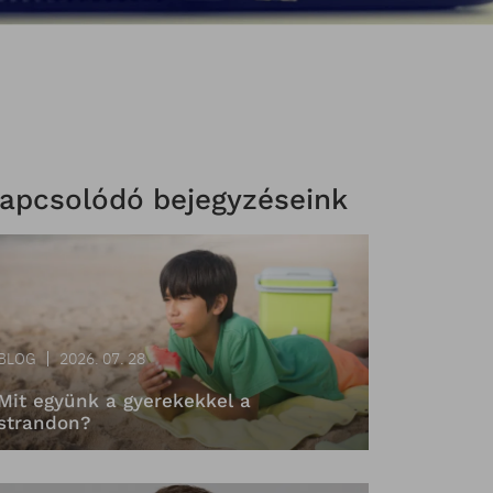
apcsolódó bejegyzéseink
BLOG
2026. 07. 28
Mit együnk a gyerekekkel a
strandon?