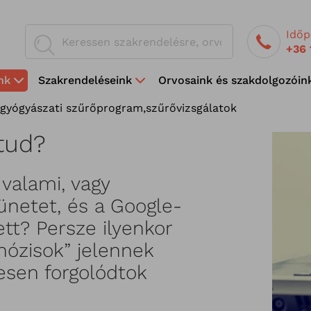
Időp
+36 
nk
Szakrendeléseink
Orvosaink és szakdolgozóin
gyógyászati szűrőprogram
,
szűrővizsgálatok
tud?
 valami, vagy
ünetet, és a Google-
ett? Persze ilyenkor
nózisok” jelennek
esen forgolódtok