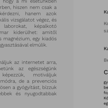
i, hogy a mi esetünkben
érben, hiszen nem csak a
K
kikérdezni, hanem azok
kális vizsgálatot végez, és
K
laborokat, képalkotó
s
amar kiderülhet: amitől
is magnézium, egy kiadós
ogyasztásával elmúlik.
K
B
áljuk az internetet arra,
hetünk az egészségünk
C
képezzük, motiváljuk
tmódra, de a prevenciós
g
ösen a gyógyítást, bízzuk
be
fo
ebbek és nyugodtabbak
Kó
e