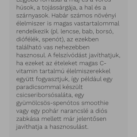
húsok, a tojássárgája, a hal és a
szárnyasok. Habár számos növényi
élelmiszer is magas vastartalommal
rendelkezik (pl. lencse, bab, borsó,
diófélék, spenót), az ezekben
található vas nehezebben
hasznosul. A felszívódást javíthatjuk,
ha ezeket az ételeket magas C-
vitamin tartalmú élelmiszerekkel
együtt fogyasztjuk, így például egy
paradicsommal készült
csicseriborsósaláta, egy
gyümölcsös-spenótos smoothie
vagy egy pohár narancslé a diós
zabkása mellett már jelentősen
javíthatja a hasznosulást.