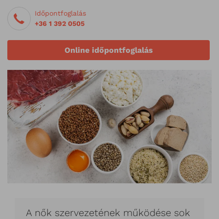
Időpontfoglalás
+36 1 392 0505
Online időpontfoglalás
A nők szervezetének működése sok