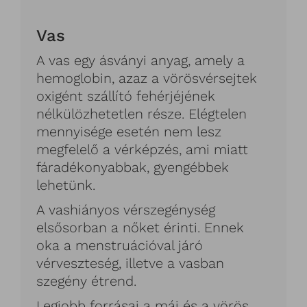
Vas
A vas egy ásványi anyag, amely a
hemoglobin, azaz a vörösvérsejtek
oxigént szállító fehérjéjének
nélkülözhetetlen része. Elégtelen
mennyisége esetén nem lesz
megfelelő a vérképzés, ami miatt
fáradékonyabbak, gyengébbek
lehetünk.
A vashiányos vérszegénység
elsősorban a nőket érinti. Ennek
oka a menstruációval járó
vérveszteség, illetve a vasban
szegény étrend.
Legjobb forrásai a máj és a vörös