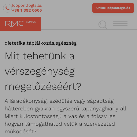
Időpontfoglalás
Online időpontfoglalás
+36 1 392 0505
dietetika
,
táplálkozás
,
egészség
Mit tehetünk a
vérszegénység
megelőzéséért?
A fáradékonyság, szédülés vagy sápadtság
hátterében gyakran egyszerű tápanyaghiány áll.
Miért kulcsfontosságú a vas és a folsav, és
hogyan támogathatod velük a szervezeted
működését?