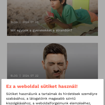
BLOG
2026. 07. 28
Mit együnk a gyerekekkel a strandon?
BLOG
2026. 07. 22
Állkapocsízületi terápiák – Ki a szakértője? Kinek
Ez a weboldal sütiket használ!
ajánljuk? Milyen esetekben ajánljuk?
Sütiket használunk a tartalmak és hirdetések személyre
szabásához, a látogatóink magasabb szintű
kiszolgálásához, a weboldalforgalmunk elemzéséhez,