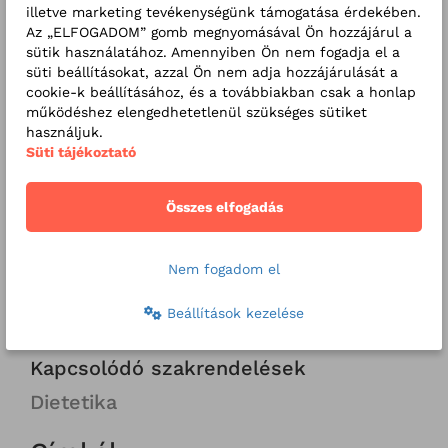
illetve marketing tevékenységünk támogatása érdekében.
Az „ELFOGADOM” gomb megnyomásával Ön hozzájárul a
sütik használatához. Amennyiben Ön nem fogadja el a
süti beállításokat, azzal Ön nem adja hozzájárulását a
cookie-k beállításához, és a továbbiakban csak a honlap
működéshez elengedhetetlenül szükséges sütiket
használjuk.
BLOG
2026. 06. 30
Süti tájékoztató
Mik ezek a kis dudorok a gyermekem bőrén?
Összes elfogadás
Kapcsolódó szolgáltatások
Nem fogadom el
Dietetika a várandósság alatt
Beállítások kezelése
Dietetika szülés után
Kapcsolódó szakrendelések
Dietetika