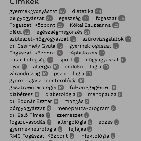
Címkék
gyermekgyógyászat
dietetika
57
46
belgyógyászat
egészség
fogászat
27
27
25
Fogászati Központ
Kókai Zsuzsanna
25
23
diéta
egészségmegőrzés
22
21
szülészet-nőgyógyászat
szűrővizsgálatok
19
17
dr. Csermely Gyula
gyermekfogászat
15
13
Fogászati Központ
táplálkozás
12
12
cukorbetegség
sport
nőgyógyászat
12
11
11
nyár
allergia
endokrinológia
11
10
10
várandósság
pszichológia
10
10
gyermekgasztroenterológia
10
gasztroenterológia
fül-orr-gégészet
10
9
diabétesz
diabetológia
menopauza
9
9
9
dr. Bodnár Eszter
mozgás
8
8
bőrgyógyászat
menopauza-program
8
8
dr. Baló Tímea
szemészet
7
7
fogszuvasodás
allergológia
edzés
7
6
6
gyermekneurológia
fejfájás
6
6
RMC Fogászati Központ
infektológia
6
6