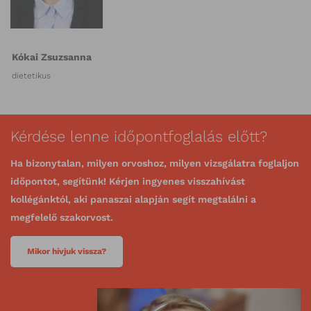
Kókai Zsuzsanna
dietetikus
Kérdése lenne időpontfoglalás előtt?
Ha bizonytalan, milyen orvoshoz, milyen vizsgálatra foglaljon
időpontot, segítünk! Kérjen ingyenes visszahívást
kollégánktól, aki panaszai alapján segít megtalálni a
megfelelő szakorvost.
Mikor hívjuk vissza?