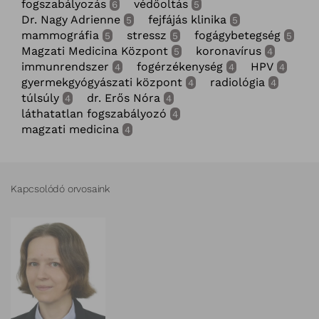
fogszabályozás
védőoltás
6
5
Dr. Nagy Adrienne
fejfájás klinika
5
5
mammográfia
stressz
fogágybetegség
5
5
5
Magzati Medicina Központ
koronavírus
5
4
immunrendszer
fogérzékenység
HPV
4
4
4
gyermekgyógyászati központ
radiológia
4
4
túlsúly
dr. Erős Nóra
4
4
láthatatlan fogszabályozó
4
magzati medicina
4
Kapcsolódó orvosaink