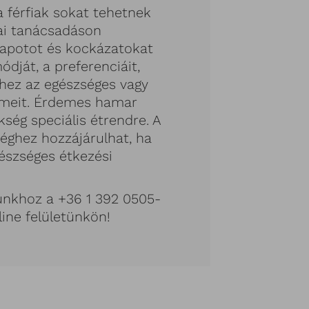
a férfiak sokat tehetnek
kai tanácsadáson
lapotot és kockázatokat
ódját, a preferenciáit,
hhez az egészséges vagy
lemeit. Érdemes hamar
ség speciális étrendre. A
séghez hozzájárulhat, ha
szséges étkezési
sunkhoz a +36 1 392 0505-
line felületünkön!