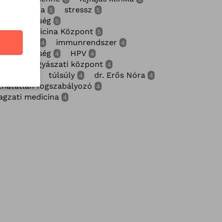
ammográfia
stressz
5
5
gágybetegség
5
gzati Medicina Központ
5
ronavírus
immunrendszer
4
4
gérzékenység
HPV
4
4
ermekgyógyászati központ
4
diológia
túlsúly
dr. Erős Nóra
4
4
4
thatatlan fogszabályozó
4
gzati medicina
4