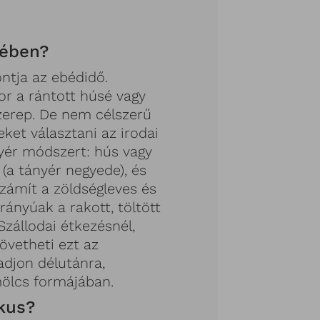
zdében?
tja az ebédidő.
r a rántott húsé vagy
szerep. De nem célszerű
ket választani az irodai
yér módszert: hús vagy
 (a tányér negyede), és
Számít a zöldségleves és
rányúak a rakott, töltött
 Szállodai étkezésnél,
övetheti ezt az
adjon délutánra,
mölcs formájában.
ikus?