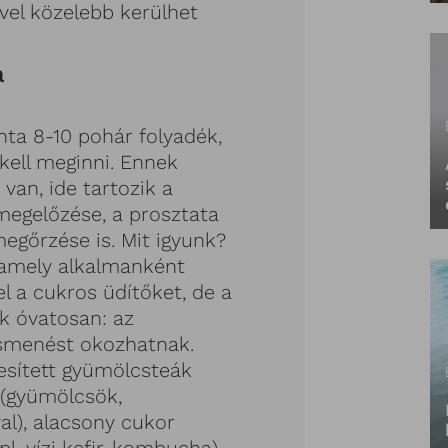
vel közelebb kerülhet
a
nta 8-10 pohár folyadék,
kell meginni. Ennek
van, ide tartozik a
megelőzése, a prosztata
egőrzése is. Mit igyunk?
 amely alkalmanként
el a cukros üdítőket, de a
k óvatosan: az
asmenést okozhatnak.
desített gyümölcsteák
 (gyümölcsök,
l), alacsony cukor