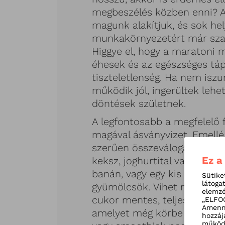
megbeszélés közben enni? A v
magunk alakítjuk, és sok he
munkakörnyezetért már sza
Higgye el, hogy a maratoni
éhesek és az egészséges tá
tiszteletlenség. Ha nem isz
működik jól, ingerültek lehet
döntések születnek.
A legfontosabb a megfelelő f
magával ásványvizet. Emellé
szerűen összeválogatott gy
Ez a
keksz, joghurtital vagy kefir
banán, vagy egy kis dobozba
Sütike
látoga
gyümölcsök. Vihet magával 
elemzé
cukor mentes, teljes kiőrlés
„ELFOG
Amenny
amelyet még körbe is kínálha
hozzáj
működé