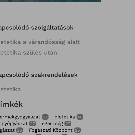
apcsolódó szolgáltatások
ietetika a várandósság alatt
ietetika szülés után
apcsolódó szakrendelések
ietetika
ímkék
yermekgyógyászat
dietetika
57
46
lgyógyászat
egészség
27
27
gászat
Fogászati Központ
25
25