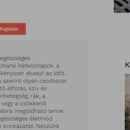
foglalás
 egészséges
K
 rohanó hétköznapok, a
 kényszer elveszi az időt.
 szerint olyan csodaszer
tő elhízás, szív és
rbetegség, rák, a
 vagy a csökkenő
pásra megoldható lenne.
 egészséges életmód
k kockázatát. Nézzünk