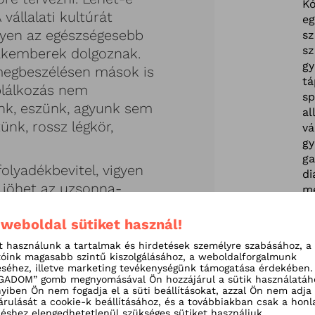
Kó
állalati kultúrát
e
lyen az egészségesebb
sz
sz
kemberek dolgoznak.
g
 megbeszélésen mások is
tá
plálkozás nem
sp
unk, eszünk, agyunk sem
al
ünk, rossz légkör,
vá
gy
ga
olyadékbevitel, vigyen
di
 jöhet az uzsonna-
m
ümölcs, jó minőségű
m
m
 weboldal sütiket használ!
. Jó ötlet egy alma vagy
s
n felvágott
t használunk a tartalmak és hirdetések személyre szabásához, a
al
tóink magasabb szintű kiszolgálásához, a weboldalforgalmunk
egy zacskó hozzáadott
gy
séhez, illetve marketing tevékenységünk támogatása érdekében.
ű vagy zab alapú kekszet,
ADOM” gomb megnyomásával Ön hozzájárul a sütik használatáh
R
iben Ön nem fogadja el a süti beállításokat, azzal Ön nem adja
t. A tejes italok
fo
árulását a cookie-k beállításához, és a továbbiakban csak a honl
Dr
shez elengedhetetlenül szükséges sütiket használjuk.