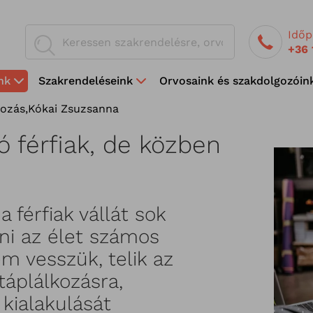
Időp
+36 
nk
Szakrendeléseink
Orvosaink és szakdolgozóin
kozás
,
Kókai Zsuzsanna
 férfiak, de közben
férfiak vállát sok
lni az élet számos
m vesszük, telik az
táplálkozásra,
kialakulását