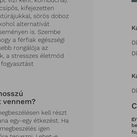
pl. vízi kefir, kombucha).
sípős, kifejezetten
extúrájukkal, sörös doboz
kohol alternatívát
K
 eseményen is. Szembe
hogy a férfiak egészségi
D
sebb rongálója az
D
ok, a stresszes életmód
 fogyasztást
K
D
 hosszú
zt vennem?
C
egbeszélésen kell részt
g
tána egy-egy étkezést. Ha
be
a megbeszélés igen
fo
re tervezni. Lehet-e