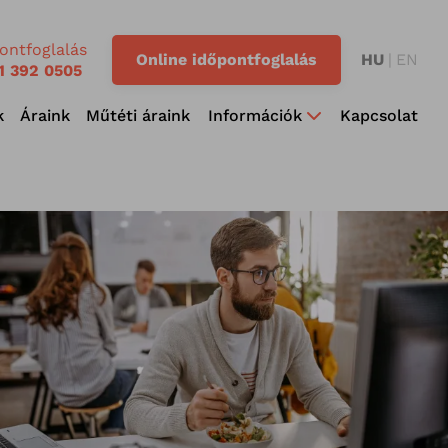
ontfoglalás
Online időpontfoglalás
HU
EN
1 392 0505
k
Áraink
Műtéti áraink
Információk
Kapcsolat