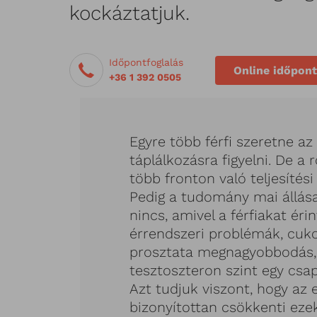
kockáztatjuk.
Időpontfoglalás
Online időpont
+36 1 392 0505
Egyre több férfi szeretne az
táplálkozásra figyelni. De a
több fronton való teljesítési
Pedig a tudomány mai állása
nincs, amivel a férfiakat érin
érrendszeri problémák, cuko
prosztata megnagyobbodás,
tesztoszteron szint egy csa
Azt tudjuk viszont, hogy az
bizonyítottan csökkenti eze