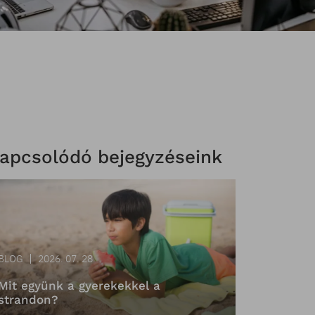
apcsolódó bejegyzéseink
BLOG
2026. 07. 28
Mit együnk a gyerekekkel a
strandon?