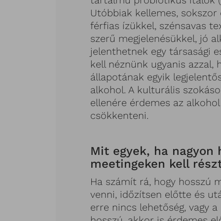
tartalmú probiotikus italok (
Utóbbiak kellemes, sokszor c
férfias ízükkel, szénsavas t
szerű megjelenésükkel, jó al
jelenthetnek egy társasági
kell néznünk ugyanis azzal, 
állapotának egyik legjelentő
alkohol. A kulturális szokás
ellenére érdemes az alkohol
csökkenteni.
Mit egyek, ha nagyon
meetingeken kell rés
Ha számít rá, hogy hosszú m
venni, időzítsen előtte és u
erre nincs lehetőség, vagy 
hosszú, akkor is érdemes elő