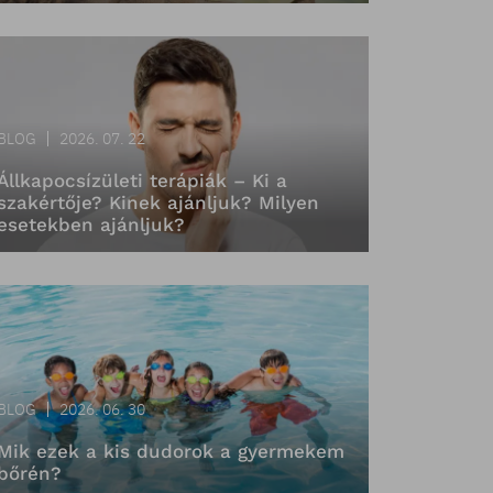
BLOG
2026. 07. 22
Állkapocsízületi terápiák – Ki a
szakértője? Kinek ajánljuk? Milyen
esetekben ajánljuk?
BLOG
2026. 06. 30
Mik ezek a kis dudorok a gyermekem
bőrén?