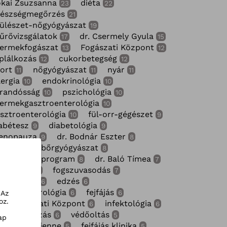
kai Zsuzsanna
diéta
23
22
gészségmegőrzés
21
ülészet-nőgyógyászat
19
űrővizsgálatok
dr. Csermely Gyula
17
15
yermekfogászat
Fogászati Központ
13
12
plálkozás
cukorbetegség
12
12
ort
nőgyógyászat
nyár
11
11
11
lergia
endokrinológia
10
10
randósság
pszichológia
10
10
ermekgasztroenterológia
10
sztroenterológia
fül-orr-gégészet
10
9
abétesz
diabetológia
9
9
enopauza
dr. Bodnár Eszter
9
8
ozgás
bőrgyógyászat
8
8
enopauza-program
dr. Baló Tímea
8
7
zemészet
fogszuvasodás
7
7
lergológia
edzés
6
6
ermekneurológia
fejfájás
6
6
 Az
oz.
MC Fogászati Központ
infektológia
6
6
gszabályozás
védőoltás
6
5
ap
. Nagy Adrienne
fejfájás klinika
5
5