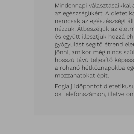
Mindennapi választásaikkal 
az egészségükért. A dieteti
nemcsak az egészészségi ál
nézzük. Átbeszéljük az életm
és együtt illesztjük hozzá e
gyógyulást segítő étrend e
jönni, amikor még nincs szük
hosszú távú teljesítő képes
a rohanó hétköznapokba egé
mozzanatokat épít.
Foglalj időpontot dietetiku
ös telefonszámon, illetve on