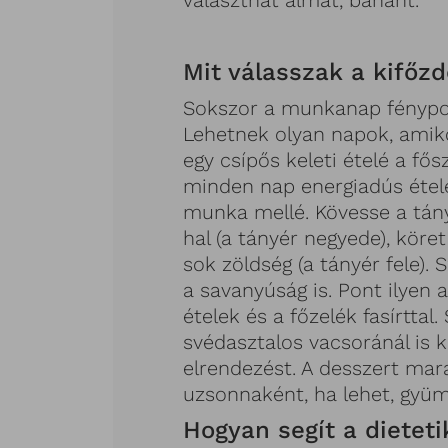
választhat almát, banánt.
Mit válasszak a kifő
Sokszor a munkanap fénypon
Lehetnek olyan napok, amiko
egy csípős keleti ételé a fő
minden nap energiadús étele
munka mellé. Kövesse a tán
hal (a tányér negyede), köret
sok zöldség (a tányér fele). 
a savanyúság is. Pont ilyen a
ételek és a főzelék fasírttal.
svédasztalos vacsoránál is k
elrendezést. A desszert mar
uzsonnaként, ha lehet, gyü
Hogyan segít a dietet