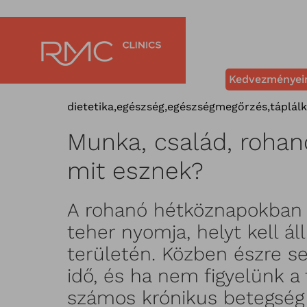
Kedvezményei
dietetika
,
egészség
,
egészségmegőrzés
,
táplál
Munka, család, rohanó
mit esznek?
A rohanó hétköznapokban a 
teher nyomja, helyt kell ál
területén. Közben észre se
idő, és ha nem figyelünk a 
számos krónikus betegség 