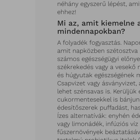
néhány egyszerű lépést, ami
ehhez!
Mi az, amit kiemelne 
mindennapokban?
A folyadék fogyasztás. Napo
amit napközben szétosztva 
számos egészségügyi előnye 
székrekedés vagy a vesekő 
és húgyutak egészségének m
Csapvizet vagy ásványvizet,
lehet szénsavas is. Kerüljük 
cukormentesekkel is bánjun
édesítőszerek puffadást, h
Ízes alternatívák: enyhén é
vagy limonádék, infúziós víz
fűszernövények beáztatásáva