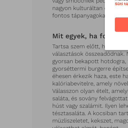
vagy smoothiek pedig
Süti t
nagyon kulturáltan elfogyasz
fontos tápanyagokat adnak
Mit egyek, ha folyton
Tartsa szem előtt, hogy eze
választások összeadódnak. 
gyorsan bekapott hotdogra,
gyorséttermi burgerre építse
éhesen érkezik haza, este h
kalóriabevitelre, amely növel
Válasszon olyan ételt, amel
saláta, és sovány felvágotta
húst vagy szalámit. Ilyen leh
tésztasaláta. A kocsiban tar
müzliszeletet, kekszet, mago