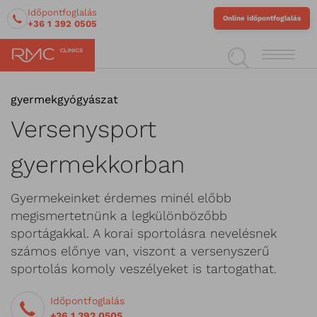
Időpontfoglalás
Online időpontfoglalás
+36 1 392 0505
gyermekgyógyászat
Versenysport
gyermekkorban
Gyermekeinket érdemes minél előbb
megismertetnünk a legkülönbözőbb
sportágakkal. A korai sportolásra nevelésnek
számos előnye van, viszont a versenyszerű
sportolás komoly veszélyeket is tartogathat.
Időpontfoglalás
+36 1 392 0505