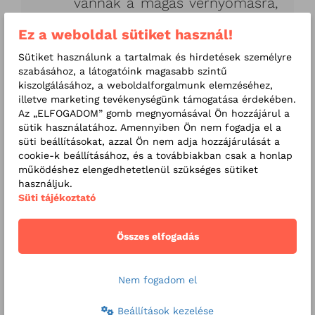
vannak a magas vérnyomásra,
addig a statikus mozgások
Ez a weboldal sütiket használ!
(birkózás, boksz) súlyosan
megemelhetik azt.
Sütiket használunk a tartalmak és hirdetések személyre
szabásához, a látogatóink magasabb szintű
A versenysport lelkileg is
kiszolgálásához, a weboldalforgalmunk elemzéséhez,
megterhelő
illetve marketing tevékenységünk támogatása érdekében.
Az „ELFOGADOM” gomb megnyomásával Ön hozzájárul a
Nemcsak fizikailag, hanem lelkileg is
sütik használatához. Amennyiben Ön nem fogadja el a
lehet túlterhelt a gyermek. Az
süti beállításokat, azzal Ön nem adja hozzájárulását a
cookie-k beállításához, és a továbbiakban csak a honlap
állandó teljesítménykényszer és a
működéshez elengedhetetlenül szükséges sütiket
versenyhelyzetek okozta stressz
használjuk.
önmagában is súlyként nehezedik a
Süti tájékoztató
gyerekekre. Fontos, hogy a kis
sportoló önszántából válassza a
Összes elfogadás
versenysportot, és az ezzel járó
áldozatokat is saját akaratából
Nem fogadom el
vállalja.
Beállítások kezelése