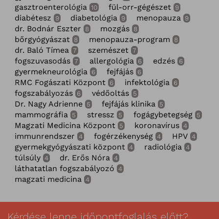
gasztroenterológia
fül-orr-gégészet
10
9
diabétesz
diabetológia
menopauza
9
9
9
dr. Bodnár Eszter
mozgás
8
8
bőrgyógyászat
menopauza-program
8
8
dr. Baló Tímea
szemészet
7
7
fogszuvasodás
allergológia
edzés
7
6
6
gyermekneurológia
fejfájás
6
6
RMC Fogászati Központ
infektológia
6
6
fogszabályozás
védőoltás
6
5
Dr. Nagy Adrienne
fejfájás klinika
5
5
mammográfia
stressz
fogágybetegség
5
5
5
Magzati Medicina Központ
koronavírus
5
4
immunrendszer
fogérzékenység
HPV
4
4
4
gyermekgyógyászati központ
radiológia
4
4
túlsúly
dr. Erős Nóra
4
4
láthatatlan fogszabályozó
4
magzati medicina
4
Kérdése lenne időpontfoglalás előtt?