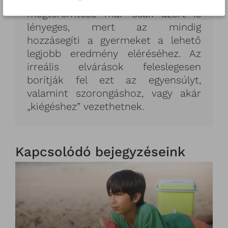
A harmonikus lelkiállapot
megteremtése már csak azért is
lényeges, mert az mindig
hozzásegíti a gyermeket a lehető
legjobb eredmény eléréséhez. Az
irreális elvárások feleslegesen
borítják fel ezt az egyensúlyt,
valamint szorongáshoz, vagy akár
„kiégéshez” vezethetnek.
Kapcsolódó bejegyzéseink