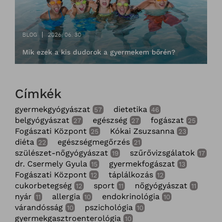
BLOG
2026. 06. 30
Mik ezek a kis dudorok a gyermekem bőrén?
Címkék
gyermekgyógyászat
dietetika
57
46
belgyógyászat
egészség
fogászat
27
27
25
Fogászati Központ
Kókai Zsuzsanna
25
23
diéta
egészségmegőrzés
22
21
szülészet-nőgyógyászat
szűrővizsgálatok
19
17
dr. Csermely Gyula
gyermekfogászat
15
13
Fogászati Központ
táplálkozás
12
12
cukorbetegség
sport
nőgyógyászat
12
11
11
nyár
allergia
endokrinológia
11
10
10
várandósság
pszichológia
10
10
gyermekgasztroenterológia
10