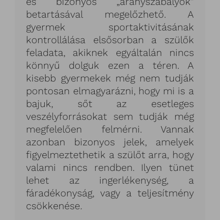
és bizonyos „aranyszabályok”
betartásával megelőzhető. A
gyermek sportaktivitásának
kontrollálása elsősorban a szülők
feladata, akiknek egyáltalán nincs
könnyű dolguk ezen a téren. A
kisebb gyermekek még nem tudják
pontosan elmagyarázni, hogy mi is a
bajuk, sőt az esetleges
veszélyforrásokat sem tudják még
megfelelően felmérni. Vannak
azonban bizonyos jelek, amelyek
figyelmeztethetik a szülőt arra, hogy
valami nincs rendben. Ilyen tünet
lehet az ingerlékenység, a
fáradékonyság, vagy a teljesítmény
csökkenése
.