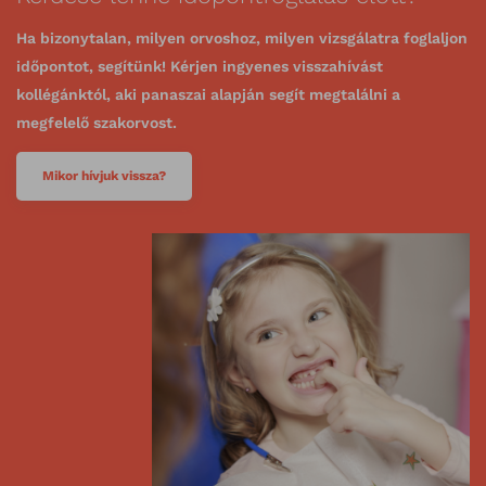
Ha bizonytalan, milyen orvoshoz, milyen vizsgálatra foglaljon
időpontot, segítünk! Kérjen ingyenes visszahívást
kollégánktól, aki panaszai alapján segít megtalálni a
megfelelő szakorvost.
Mikor hívjuk vissza?