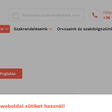
Időp
+36 
nk
Szakrendeléseink
Orvosaink és szakdolgozóin
foglalás
 weboldal sütiket használ!