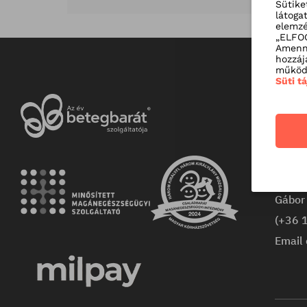
Sütike
látoga
elemzé
„ELFOG
Amenny
hozzáj
működé
Süti t
Kapc
Rózsa
Bevás
1026 
Gábor 
(+36 
Email 