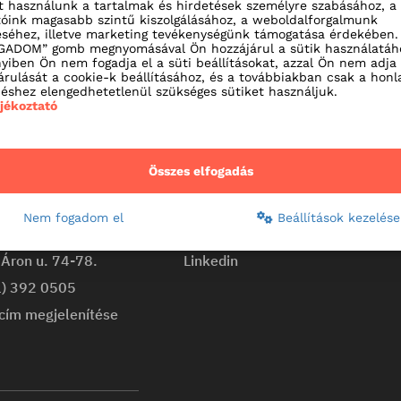
t használunk a tartalmak és hirdetések személyre szabásához, a
tóink magasabb szintű kiszolgálásához, a weboldalforgalmunk
séhez, illetve marketing tevékenységünk támogatása érdekében.
ADOM” gomb megnyomásával Ön hozzájárul a sütik használatáh
iben Ön nem fogadja el a süti beállításokat, azzal Ön nem adja
árulását a cookie-k beállításához, és a továbbiakban csak a honl
shez elengedhetetlenül szükséges sütiket használjuk.
ájékoztató
solat
Kövess minket!
Összes elfogadás
kert
Facebook
árlóközpont
Youtube
Nem fogadom el
Beállítások kezelése
Budapest,
Instagram
Áron u. 74-78.
Linkedin
1) 392 0505
cím megjelenítése