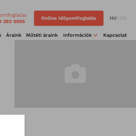
ontfoglalás
Online időpontfoglalás
HU
EN
1 392 0505
k
Áraink
Műtéti áraink
Információk
Kapcsolat