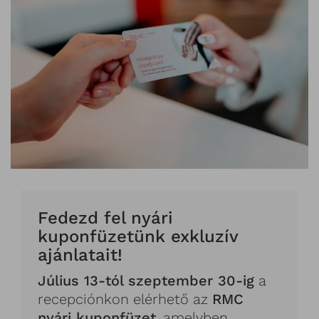
Fedezd fel nyári
kuponfüzetünk exkluzív
ajánlatait!
Július 13-tól szeptember 30-ig
a
recepciónkon elérhető az
RMC
nyári kuponfüzet
, amelyben