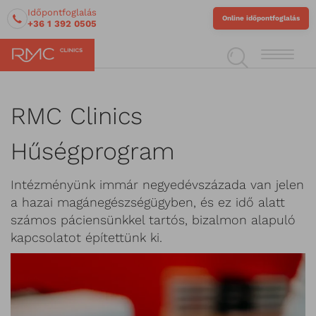
Időpontfoglalás
Online időpontfoglalás
+36 1 392 0505
RMC Clinics
Hűségprogram
Intézményünk immár negyedévszázada van jelen
a hazai magánegészségügyben, és ez idő alatt
számos páciensünkkel tartós, bizalmon alapuló
kapcsolatot építettünk ki.