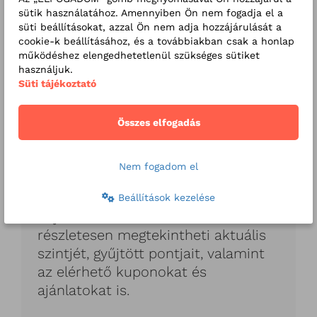
alatt lehetőséget biztosítunk a
sütik használatához. Amennyiben Ön nem fogadja el a
süti beállításokat, azzal Ön nem adja hozzájárulását a
programból való díjmentes
cookie-k beállításához, és a továbbiakban csak a honlap
kilépésre.
működéshez elengedhetetlenül szükséges sütiket
használjuk.
Süti tájékoztató
Hol nézhetem meg az
egyenlegemet?
Összes elfogadás
Az aktuális pontegyenlegéről és
elérhető kedvezményeiről a
Nem fogadom el
hűségkártyához tartozó online
felületen tájékozódhat.
Beállítások kezelése
Bejelentkezést követően
részletesen megtekintheti aktuális
szintjét, gyűjtött pontjait, valamint
az elérhető kuponokat és
ajánlatokat is.