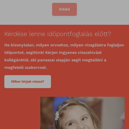
Elküld
Kérdése lenne időpontfoglalás előtt?
Ha bizonytalan, milyen orvoshoz, milyen vizsgálatra foglaljon
időpontot, segítünk! Kérjen ingyenes visszahívást
kollégánktól, aki panaszai alapján segít megtalálni a
megfelelő szakorvost.
Mikor hívjuk vissza?