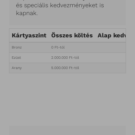
és speciális kedvezményeket is
kapnak.
Kártyaszint
Összes költés
Alap kedve
Bronz
0 Ft-tól
Ezüst
2.000.000 Ft-tól
Arany
5.000.000 Ft-tól