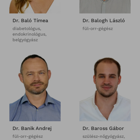
Dr. Baló Tímea
Dr. Balogh László
diabetológus,
fül-orr-gégész
endokrinológus,
belgyógyász
Dr. Banik Andrej
Dr. Baross Gábor
fül-orr-gégész
szülész-nőgyógyász,