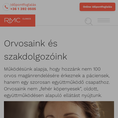
Időpontfoglalás
Online időpontfoglalás
+36 1 392 0505
Orvosaink és
szakdolgozóink
Működésünk alapja, hogy hozzánk nem 100
orvos magánrendelésére érkeznek a páciensek,
hanem egy szorosan együttműködő csapathoz.
Orvosaink nem „fehér köpenyesek”, oldott,
együttműködésen alapuló ellátást nyújtunk.