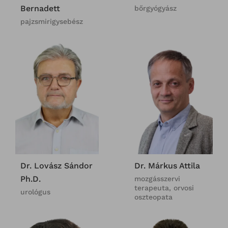
Bernadett
bőrgyógyász
pajzsmirigysebész
Dr. Lovász Sándor
Dr. Márkus Attila
Ph.D.
mozgásszervi
terapeuta, orvosi
urológus
oszteopata