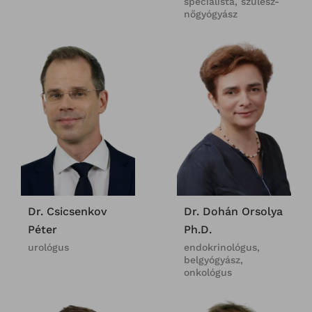
specialista, szülész-
nőgyógyász
Dr. Csicsenkov
Dr. Dohán Orsolya
Péter
Ph.D.
urológus
endokrinológus,
belgyógyász,
onkológus