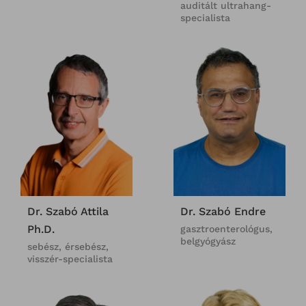
auditált ultrahang-
specialista
Dr. Szabó Attila
Dr. Szabó Endre
Ph.D.
gasztroenterológus,
belgyógyász
sebész, érsebész,
visszér-specialista