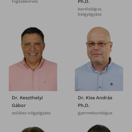
Ph.D.
fogszakorvos
kardiológus,
belgyógyász
Dr. Keszthelyi
Dr. Kiss András
Gábor
Ph.D.
szülész-nőgyógyász
gyermekurológus