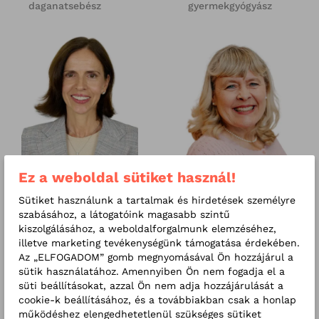
daganatsebész
gyermekgyógyász
Ez a weboldal sütiket használ!
Sütiket használunk a tartalmak és hirdetések személyre
Dr. Jáky Renáta
Dr. Jókay Kinga
szabásához, a látogatóink magasabb szintű
fogszakorvos
gyermekgyógyász
kiszolgálásához, a weboldalforgalmunk elemzéséhez,
illetve marketing tevékenységünk támogatása érdekében.
Az „ELFOGADOM” gomb megnyomásával Ön hozzájárul a
sütik használatához. Amennyiben Ön nem fogadja el a
süti beállításokat, azzal Ön nem adja hozzájárulását a
cookie-k beállításához, és a továbbiakban csak a honlap
működéshez elengedhetetlenül szükséges sütiket