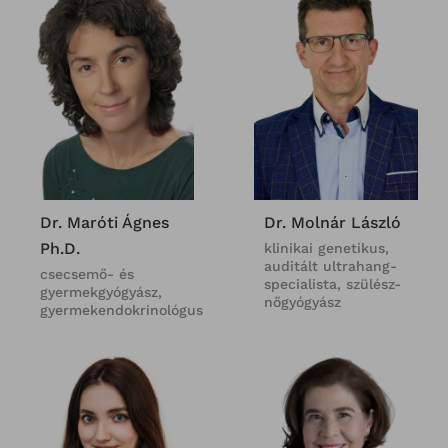
Dr. Maróti Ágnes
Dr. Molnár László
Ph.D.
klinikai genetikus,
auditált ultrahang-
csecsemő- és
specialista, szülész-
gyermekgyógyász,
nőgyógyász
gyermekendokrinológus