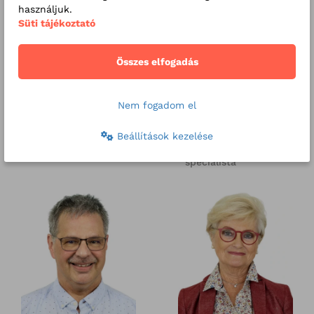
használjuk.
Süti tájékoztató
Összes elfogadás
Nem fogadom el
Dr. Juhász
Dr. Kaán Réka
Viktória
endodontus,
Beállítások kezelése
mikroszkópos
érsebész
gyökérkezelés
specialista