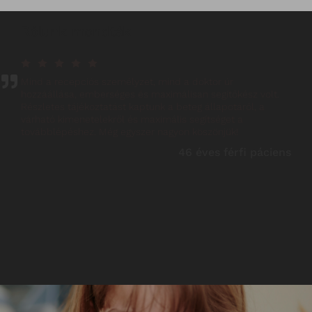
Rólunk mondták
Mind a recepciós személyzet, mind a doktor úr
hozzáállása, emberséges és maximálisan segítőkész volt.
Részletes tájékoztatást kaptunk a beteg állapotáról, a
várható kimenetelekről és maximális segítséget a
továbblépéshez. Még egyszer nagyon köszönjük!
46 éves férfi páciens