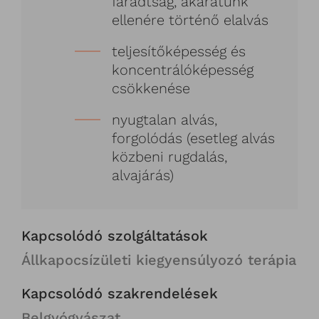
fáradtság, akaratunk
ellenére történő elalvás
teljesítőképesség és
koncentrálóképesség
csökkenése
nyugtalan alvás,
forgolódás (esetleg alvás
közbeni rugdalás,
alvajárás)
Kapcsolódó szolgáltatások
Állkapocsízületi kiegyensúlyozó terápia
Kapcsolódó szakrendelések
Belgyógyászat