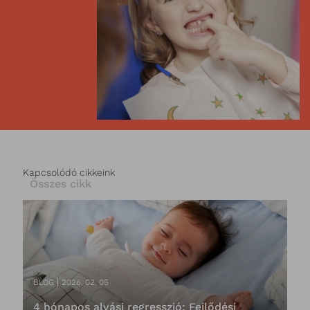
Kapcsolódó cikkeink
Összes cikk
BLOG
2026. 02. 05
4 hónapos alvási regresszió: Fejlődési