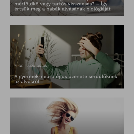
mérföldkő vagy tartós visszaesés? – Így
értsük meg a babák alvásának biológiáját
BLOG
2020. 05. 06
A gyermek-neurológus üzenete serdülőknek
az alvásról