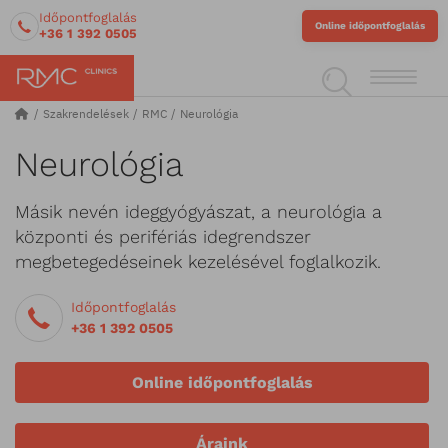
Időpontfoglalás
Online időpontfoglalás
+36 1 392 0505
Szakrendelések
RMC
Neurológia
Neurológia
Másik nevén ideggyógyászat, a neurológia a
központi és perifériás idegrendszer
megbetegedéseinek kezelésével foglalkozik.
Időpontfoglalás
+36 1 392 0505
Online időpontfoglalás
Áraink