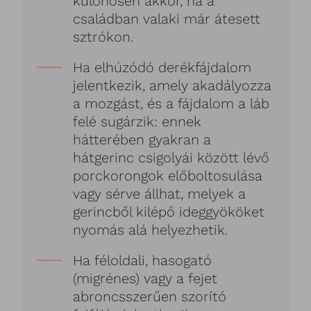
különösen akkor, ha a
családban valaki már átesett
sztrókon.
Ha elhúzódó derékfájdalom
jelentkezik, amely akadályozza
a mozgást, és a fájdalom a láb
felé sugárzik: ennek
hátterében gyakran a
hátgerinc csigolyái között lévő
porckorongok előboltosulása
vagy sérve állhat, melyek a
gerincből kilépő ideggyököket
nyomás alá helyezhetik.
Ha féloldali, hasogató
(migrénes) vagy a fejet
abroncsszerűen szorító