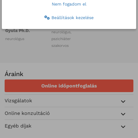
Nem fogadom el
Beállítások kezelése
Dr. Pánczél
Dr. Varga Dániel
Gyula Ph.D.
neurológus,
neurológus
pszichiáter
szakorvos
Áraink
Online időpontfoglalás
Vizsgálatok
Online konzultáció
Egyéb díjak