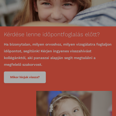
Kérdése lenne időpontfoglalás előtt?
Ha bizonytalan, milyen orvoshoz, milyen vizsgálatra foglaljon
időpontot, segítünk! Kérjen ingyenes visszahívást
kollégánktól, aki panaszai alapján segít megtalálni a
megfelelő szakorvost.
Mikor hívjuk vissza?