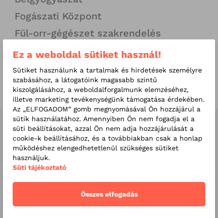
Fogászati Központ
Fül-orr-gégészet szakrendelés
Pszichiátria
Ez a weboldal sütiket használ!
Fejfájás Klinika
Sütiket használunk a tartalmak és hirdetések személyre
szabásához, a látogatóink magasabb szintű
Reumatológia
kiszolgálásához, a weboldalforgalmunk elemzéséhez,
illetve marketing tevékenységünk támogatása érdekében.
Az „ELFOGADOM” gomb megnyomásával Ön hozzájárul a
sütik használatához. Amennyiben Ön nem fogadja el a
Kapcsolódó orvosaink
süti beállításokat, azzal Ön nem adja hozzájárulását a
cookie-k beállításához, és a továbbiakban csak a honlap
működéshez elengedhetetlenül szükséges sütiket
használjuk.
Süti tájékoztató
Összes elfogadás