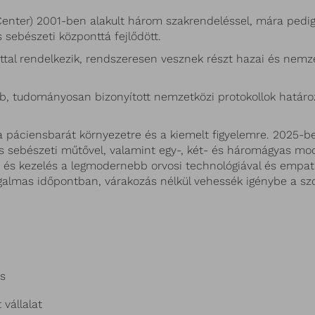
enter) 2001-ben alakult három szakrendeléssel, mára pedig
sebészeti központtá fejlődött.
lattal rendelkezik, rendszeresen vesznek részt hazai és ne
ebb, tudományosan bizonyított nemzetközi protokollok hatá
 a páciensbarát környezetre és a kiemelt figyelemre. 2025-b
os sebészeti műtővel, valamint egy-, két- és háromágyas mod
 és kezelés a legmodernebb orvosi technológiával és empati
ugalmas időpontban, várakozás nélkül vehessék igénybe a szo
ás
vállalat