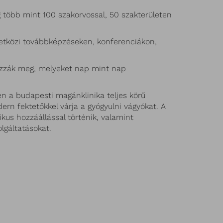
 több mint 100 szakorvossal, 50 szakterületen
mzetközi továbbképzéseken, konferenciákon,
rozzák meg, melyeket nap mint nap
en a budapesti magánklinika teljes körű
ern fektetőkkel várja a gyógyulni vágyókat. A
kus hozzáállással történik, valamint
lgáltatásokat.