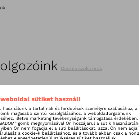
sok
dolgozóink
Összes szakorvos
 weboldal sütiket használ!
t használunk a tartalmak és hirdetések személyre szabásához, a
tóink magasabb szintű kiszolgálásához, a weboldalforgalmunk
séhez, illetve marketing tevékenységünk támogatása érdekében.
ADOM” gomb megnyomásával Ön hozzájárul a sütik használatáh
iben Ön nem fogadja el a süti beállításokat, azzal Ön nem adja
árulását a cookie-k beállításához, és a továbbiakban csak a honl
shez elengedhetetlenül szükséges sütiket használjuk.