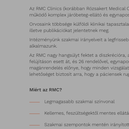
Az RMC Clinics (korábban Rózsakert Medical C
működő komplex járóbeteg-ellátó és egynapos 
Orvosaink többsége külföldi klinikai tapaszta
illetve publikációkat jelentetnek meg.
Intézményünk
szakmai irányelveit a legfriss
alkalmazunk.
Az RMC
nagy hangsúlyt fektet a diszkrécióra,
felújításon esett át, és 26 rendelővel, egynap
magánrendelés
előnye, hogy minden vizsgálat
lehetőséget biztosít arra, hogy a páciensek r
Miért az RMC?
Legmagasabb szakmai színvonal
Kellemes, feszültségektől mentes ellát
Szakmai szempontok mentén irányított 