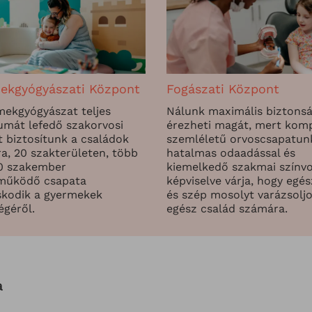
ekgyógyászati Központ
Fogászati Központ
mekgyógyászat teljes
Nálunk maximális biztons
umát lefedő szakorvosi
érezheti magát, mert kom
t biztosítunk a családok
szemléletű orvoscsapatun
a, 20 szakterületen, több
hatalmas odaadással és
0 szakember
kiemelkedő szakmai színv
működő csapata
képviselve várja, hogy egé
kodik a gyermekek
és szép mosolyt varázsolj
égéről.
egész család számára.
a