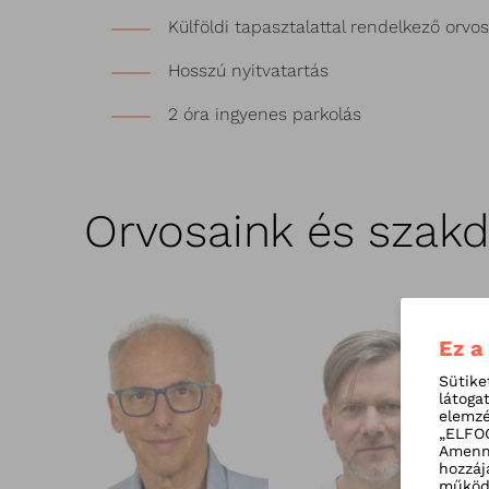
Külföldi tapasztalattal rendelkező orvo
Hosszú nyitvatartás
2 óra ingyenes parkolás
Orvosaink és szak
Ez a
Sütike
látoga
elemzé
„ELFOG
Amenny
hozzáj
működé