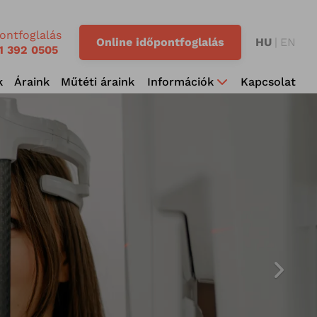
ontfoglalás
Online időpontfoglalás
HU
EN
1 392 0505
k
Áraink
Műtéti áraink
Információk
Kapcsolat
pub