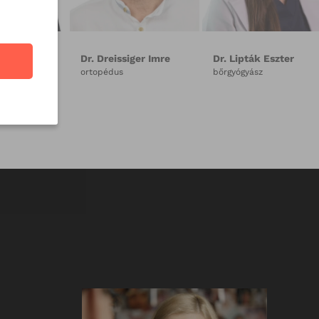
Tamás
Dr. Fülöp József
Dr. Gudor Orsolya
reumatológus
gyermekgyógyász