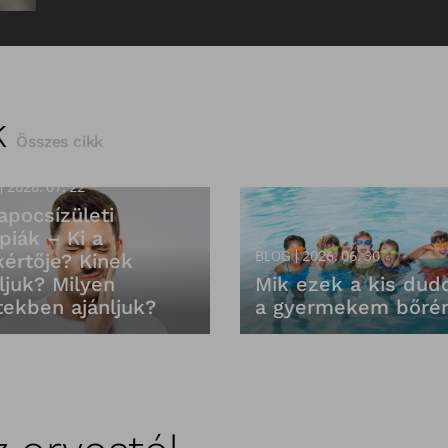
k
Összes cikk
2026. 07. 22
apocsízületi
piák – Ki a
BLOG
2026. 06. 30
kértője? Kinek
ljuk? Milyen
Mik ezek a kis dud
tekben ajánljuk?
a gyermekem bőré