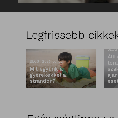
Legfrissebb cikke
BLOG
Állk
BLOG
2026. 07. 28
terá
Mit együnk a
sza
gyerekekkel a
aján
strandon?
ese