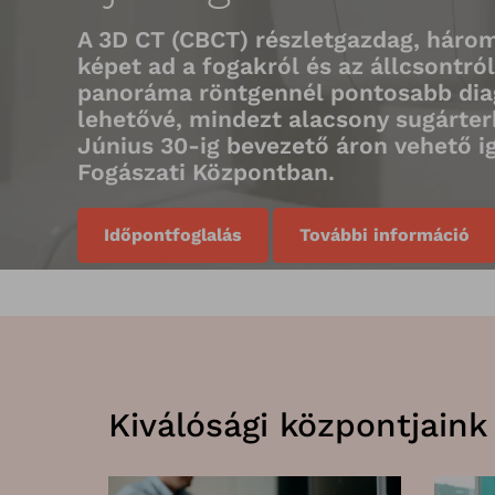
A 3D CT (CBCT) részletgazdag, háro
képet ad a fogakról és az állcsontról,
panoráma röntgennél pontosabb diag
lehetővé, mindezt alacsony sugárter
Június 30-ig bevezető áron vehető 
Fogászati Központban.
Időpontfoglalás
További információ
Kiválósági központjaink