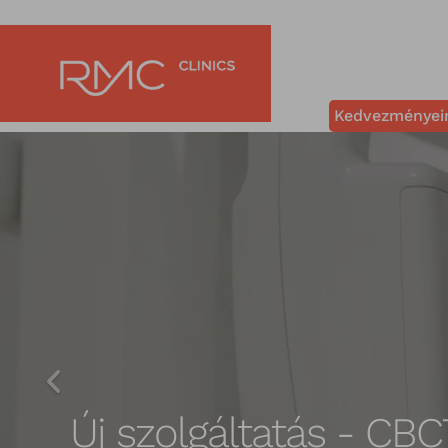
Kedvezményei
public.slider.prev
Új szolgáltatás - CBC