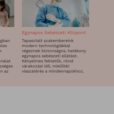
Egynapos Sebészeti Központ
ágban
Tapasztalt szakembereink
plex
modern technológiákkal
k
végeznek biztonságos, hatékony
egynapos sebészeti ellátást.
onalat
Kényelmes fektetők, rövid
szséges
várakozási idő, mielőbbi
on az
visszatérés a mindennapokhoz.