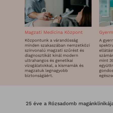
Magzati Medicina Központ
Gyerm
Központunk a várandósság
A gyer
minden szakaszában nemzetközi
spektr
színvonalú magzati szűrést és
ellátás
diagnosztikát kínál modern
számár
ultrahangos és genetikai
mint 3
vizsgálatokkal, a kismamák és
együtt
magzatuk legnagyobb
gondos
biztonságáért.
egészs
25 éve a Rózsadomb magánklinikáj