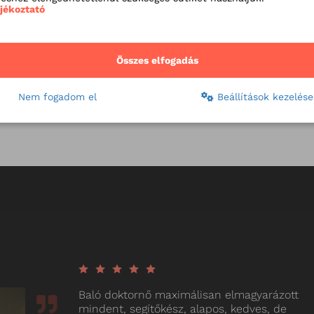
ájékoztató
Dr. Farkas Kitti
Dr. Arányi Viktória
Dr. Frész 
Összes elfogadás
aneszteziológus
pszichiáter
kardiológus
Nem fogadom el
Beállítások kezelése
Baló doktornő maximálisan elmagyarázott
mindent, segítőkész, alapos, kedves, de