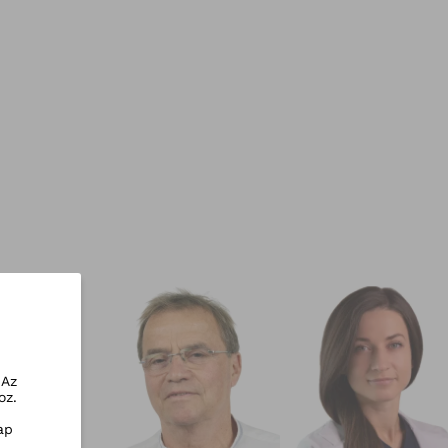
 Az
oz.
ap