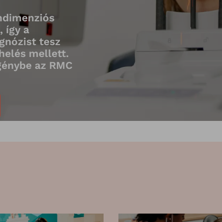
mdimenziós
 így a
nózist tesz
helés mellett.
igénybe az RMC