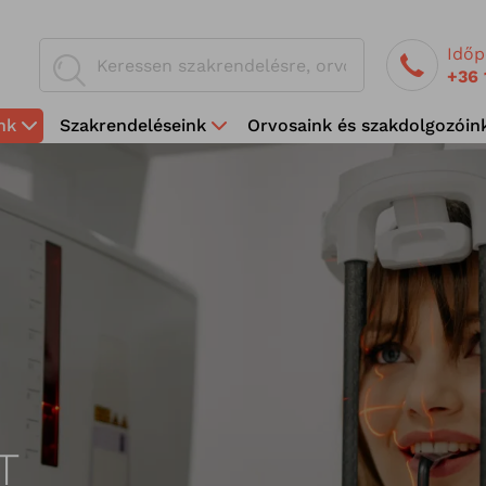
Időp
+36 
nk
Szakrendeléseink
Orvosaink és szakdolgozóin
T