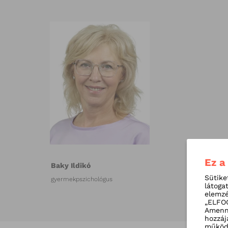
Ez a
Baky Ildikó
Sütike
gyermekpszichológus
látoga
elemzé
„ELFOG
Amenny
hozzáj
működé