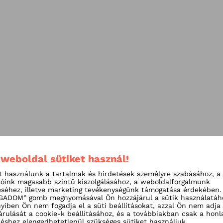
 weboldal sütiket használ!
t használunk a tartalmak és hirdetések személyre szabásához, a
tóink magasabb szintű kiszolgálásához, a weboldalforgalmunk
séhez, illetve marketing tevékenységünk támogatása érdekében.
ADOM” gomb megnyomásával Ön hozzájárul a sütik használatáh
iben Ön nem fogadja el a süti beállításokat, azzal Ön nem adja
árulását a cookie-k beállításához, és a továbbiakban csak a honl
shez elengedhetetlenül szükséges sütiket használjuk.