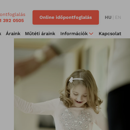
ontfoglalás
Online időpontfoglalás
HU
EN
1 392 0505
k
Áraink
Műtéti áraink
Információk
Kapcsolat