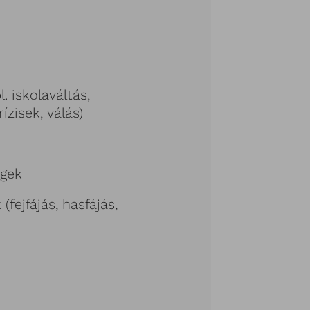
. iskolaváltás,
ízisek, válás)
égek
(fejfájás, hasfájás,