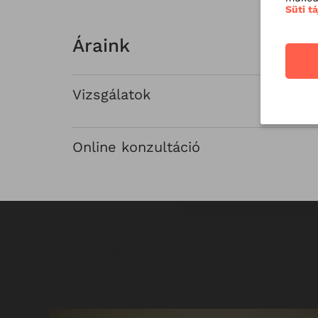
Süti t
Áraink
Vizsgálatok
Online konzultáció
Rólunk mondták