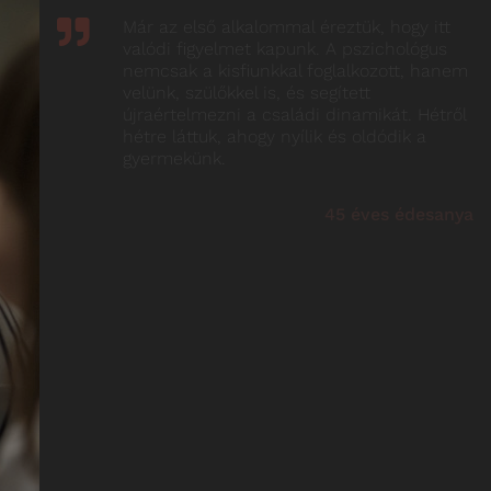
A lányunk régóta küzdött tanulási
nehézségekkel és nagyon alacsony
önértékeléssel. A terápia során nemcsak
jobban teljesít az iskolában, de
megtanulta szeretni is önmagát és ezért
hálásak vagyunk!
51 éves apuka