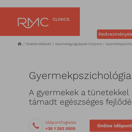
Kedvezményei
Szakrendelések
Gyermekgyógyászati Központ
Gyermekpszicho
Gyermekpszichológia
A gyermekek a tünetekkel 
támadt egészséges fejlőd
Időpontfoglalás
Online időpont
+36 1 392 0505