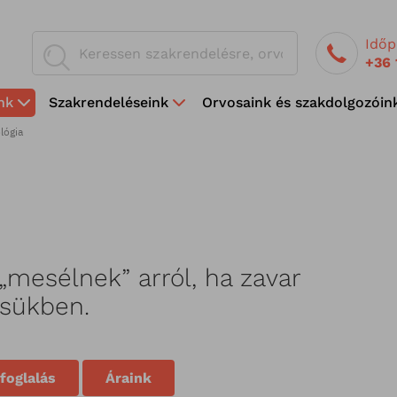
Időp
+36 
nk
Szakrendeléseink
Orvosaink és szakdolgozóin
lógia
„mesélnek” arról, ha zavar
ésükben.
foglalás
Áraink