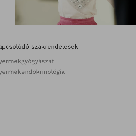
apcsolódó szakrendelések
yermekgyógyászat
yermekendokrinológia