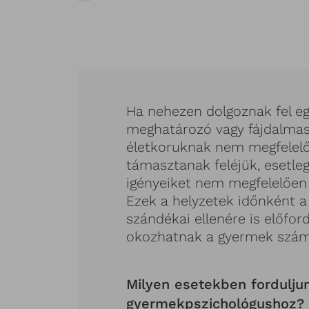
Ha nehezen dolgoznak fel e
meghatározó vagy fájdalmas
életkoruknak nem megfelelő
támasztanak feléjük, esetleg
igényeiket nem megfelelően e
Ezek a helyzetek időnként a
szándékai ellenére is előfo
okozhatnak a gyermek szám
Milyen esetekben fordulju
gyermekpszichológushoz?