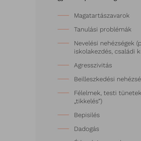
Magatartászavarok
Tanulási problémák
Nevelési nehézségek (pl
iskolakezdés, családi kr
Agresszivitás
Beilleszkedési nehézs
Félelmek, testi tünetek 
„tikkelés”)
Bepisilés
Dadogás