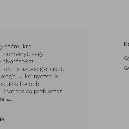
K
gy számukra
 eseményt, vagy
G
 elvárásokat
G
 fontos szükségleteiket,
légíti ki környezetük.
 szülők legjobb
rdulhatnak és problémát
ára.
nk