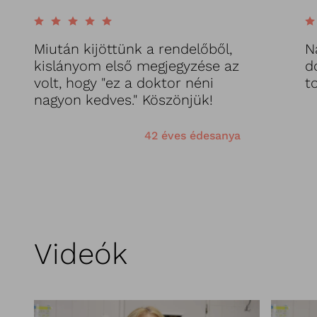
Miután kijöttünk a rendelőből,
N
kislányom első megjegyzése az
d
volt, hogy "ez a doktor néni
t
nagyon kedves." Köszönjük!
42 éves édesanya
Videók