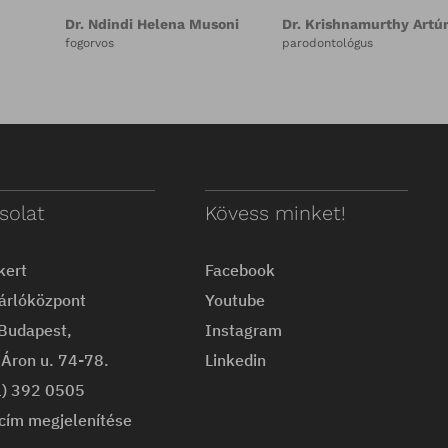
Dr. Kaán Réka
Dr. Jáky Renáta
endodontus, mikroszkópos
fogszakorvos
gyökérkezelés specialista
solat
Kövess minket!
kert
Facebook
árlóközpont
Youtube
Budapest,
Instagram
Áron u. 74-78.
Linkedin
1) 392 0505
cím megjelenítése