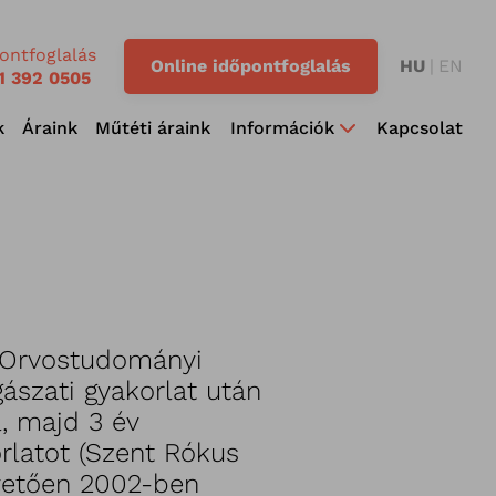
ontfoglalás
Online időpontfoglalás
HU
EN
1 392 0505
k
Áraink
Műtéti áraink
Információk
Kapcsolat
 Orvostudományi
ászati gyakorlat után
, majd 3 év
rlatot (Szent Rókus
vetően 2002-ben