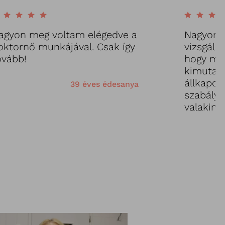
agyon meg voltam elégedve a
Nagyon i
oktornő munkájával. Csak így
vizsgála
ovább!
hogy me
kimutatj
állkapocs
39 éves édesanya
szabályt
valakine