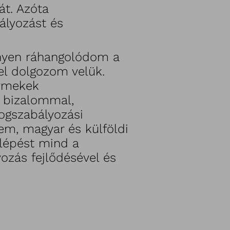
át. Azóta
ályozást és
nyen ráhangolódom a
el dolgozom velük.
ermekek
s bizalommal,
Fogszabályozási
em, magyar és külföldi
 lépést mind a
ozás fejlődésével és