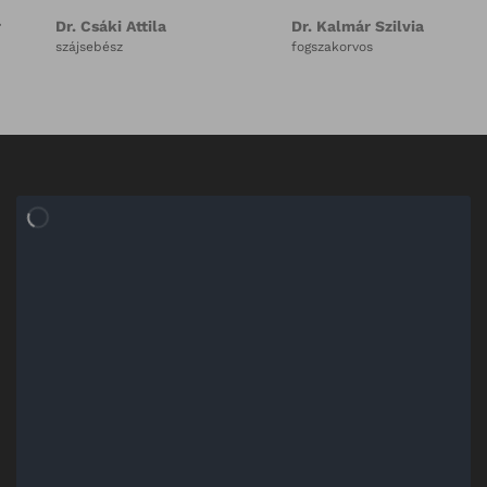
Dr. Savanya Mónika
Dr. Ndindi Helena Musoni
fogszakorvos
fogorvos