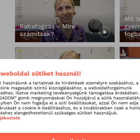
Mit t
Babafogzás - Mire
gyer
számítsak?
fogba
 weboldal sütiket használ!
Hogyan várják
fogorvosaink a
Körö
t használunk a tartalmak és hirdetések személyre szabásához, a
csöppségeket?
ínygy
tóink magasabb szintű kiszolgálásához, a weboldalforgalmunk
séhez, illetve marketing tevékenységünk támogatása érdekében.
ADOM” gomb megnyomásával Ön hozzájárul a sütik használatáh
iben Ön nem fogadja el a süti beállításokat, azzal Ön nem adja
árulását a cookie-k beállításához, és a továbbiakban csak a honl
shez elengedhetetlenül szükséges sütiket használjuk.
ájékoztató
Milyen zavarok
léphetnek fel fogváltás
Miér