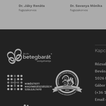
Dr. Homola Zsuzsanna
Hevesi Gabriella
gyermekfogorvos és
logopédus-beszédtanár
fogszabályozó szakorvos
Kapc
Rózsa
Bevás
1026 
Gábor 
(+36 
Email 