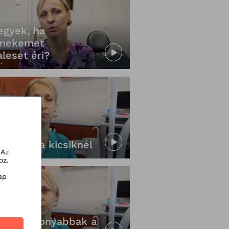
egyek, ha
mekemet
leset éri?
mágy és
ulladás a kicsiknél
 Az
oz.
ap
t romlékonyabbak a