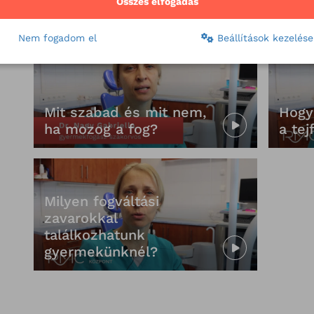
Összes elfogadás
során?
tejfo
Nem fogadom el
Beállítások kezelése
Mit szabad és mit nem,
Hogy
ha mozog a fog?
a tej
Milyen fogváltási
zavarokkal
találkozhatunk
gyermekünknél?