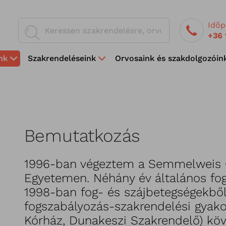
Időp
+36 
nk
Szakrendeléseink
Orvosaink és szakdolgozóin
Bemutatkozás
1996-ban végeztem a Semmelweis
Egyetemen. Néhány év általános fog
1998-ban fog- és szájbetegségekből
fogszabályozás-szakrendelési gyako
Kórház, Dunakeszi Szakrendelő) kö