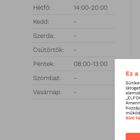
Hétfő:
14:00-20:00
Kedd:
-
Szerda:
-
Csütörtök:
-
Péntek:
08:00-13:00
Ez a
Szombat:
-
Sütike
látoga
Vasárnap:
-
elemzé
„ELFOG
Amenny
hozzáj
működé
Süti t