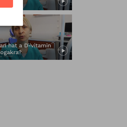
gak?
an hat a D-vitamin
fogakra?