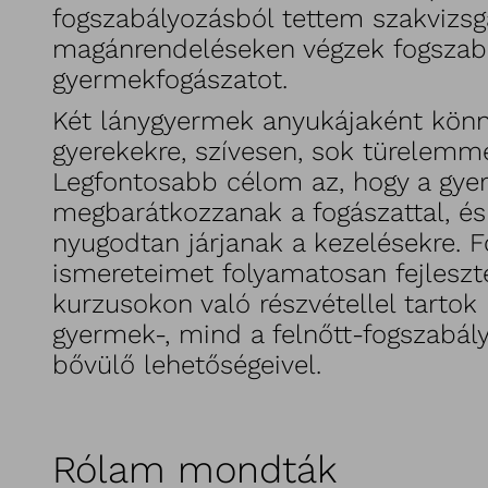
fogszabályozásból tettem szakvizsg
magánrendeléseken végzek fogszab
gyermekfogászatot.
Két lánygyermek anyukájaként kön
gyerekekre, szívesen, sok türelemm
Legfontosabb célom az, hogy a gy
megbarátkozzanak a fogászattal, é
nyugodtan járjanak a kezelésekre. 
ismereteimet folyamatosan fejleszt
kurzusokon való részvétellel tartok
gyermek-, mind a felnőtt-fogszabály
bővülő lehetőségeivel.
Rólam mondták