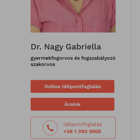
Dr. Nagy Gabriella
gyermekfogorvos és fogszabályozó
szakorvos
Online időpontfoglalás
Áraink
Időpontfoglalás
+36 1 392 0505