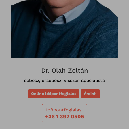
Dr. Oláh Zoltán
sebész, érsebész, visszér-specialista
Online időpontfoglalás
Áraink
Időpontfoglalás
+36 1 392 0505