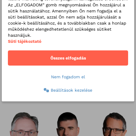
fontos, hogy meg tudja hallgatni a beteget és megérteni a
Az „ELFOGADOM” gomb megnyomásával Ön hozzájárul a
problémáját, majd korrekt módon fel tudja világosítani az
sütik használatához. Amennyiben Ön nem fogadja el a
állapotáról és a lehetséges terápiákról. Az atyáskodó,
süti beállításokat, azzal Ön nem adja hozzájárulását a
jópofizó stílussal nem értek egyet, de vallom, hogy egy kis
cookie-k beállításához, és a továbbiakban csak a honlap
humor mindig jól jön, hogy oldani tudjuk a betegben a
működéshez elengedhetetlenül szükséges sütiket
feszültséget. Az orvosnak elsősorban nyugodtnak,
használjuk.
határozottnak és megértőnek kell lennie, minden tettéből
Süti tájékoztató
azt kell éreznie a betegnek, hogy érti és szereti, amit csinál.
Ezáltal válunk ugyanis hitelessé, a beteg pedig
Összes elfogadás
együttműködővé.
Nem fogadom el
További orvosaink erről a
Beállítások kezelése
szakrendelésről