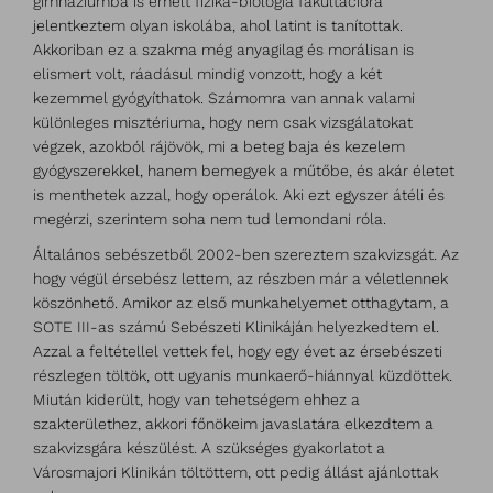
gimnáziumba is emelt fizika-biológia fakultációra
jelentkeztem olyan iskolába, ahol latint is tanítottak.
Akkoriban ez a szakma még anyagilag és morálisan is
elismert volt, ráadásul mindig vonzott, hogy a két
kezemmel gyógyíthatok. Számomra van annak valami
különleges misztériuma, hogy nem csak vizsgálatokat
végzek, azokból rájövök, mi a beteg baja és kezelem
gyógyszerekkel, hanem bemegyek a műtőbe, és akár életet
is menthetek azzal, hogy operálok. Aki ezt egyszer átéli és
megérzi, szerintem soha nem tud lemondani róla.
Általános sebészetből 2002-ben szereztem szakvizsgát. Az
hogy végül érsebész lettem, az részben már a véletlennek
köszönhető. Amikor az első munkahelyemet otthagytam, a
SOTE III-as számú Sebészeti Klinikáján helyezkedtem el.
Azzal a feltétellel vettek fel, hogy egy évet az érsebészeti
részlegen töltök, ott ugyanis munkaerő-hiánnyal küzdöttek.
Miután kiderült, hogy van tehetségem ehhez a
szakterülethez, akkori főnökeim javaslatára elkezdtem a
szakvizsgára készülést. A szükséges gyakorlatot a
Városmajori Klinikán töltöttem, ott pedig állást ajánlottak