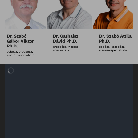
Dr. Nagy Zoltán
Dr. Juhász
Dr. Szabó
Viktória
Gábor Viktor
proktológus, sebész,
érsebész
Ph.D.
érsebész
sebész, érsebész,
visszér-specialista