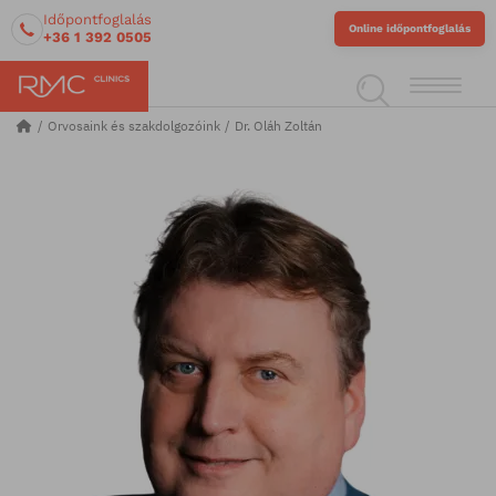
Időpontfoglalás
Online időpontfoglalás
+36 1 392 0505
Orvosaink és szakdolgozóink
Dr. Oláh Zoltán