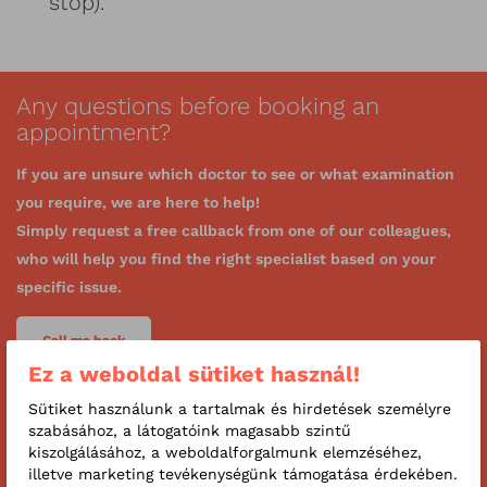
stop).
Any questions before booking an
appointment?
If you are unsure which doctor to see or what examination
you require, we are here to help!
Simply request a free callback from one of our colleagues,
who will help you find the right specialist based on your
specific issue.
Call me back
Ez a weboldal sütiket használ!
Sütiket használunk a tartalmak és hirdetések személyre
szabásához, a látogatóink magasabb szintű
kiszolgálásához, a weboldalforgalmunk elemzéséhez,
illetve marketing tevékenységünk támogatása érdekében.