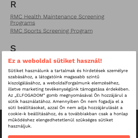
R
RMC Health Maintenance Screening
Programs
RMC Sports Screening Program
S
Ez a weboldal sütiket használ!
School screening packages
Screenings for children
Sütiket használunk a tartalmak és hirdetések személyre
szabásához, a látogatóink magasabb szintű
kiszolgálásához, a weboldalforgalmunk elemzéséhez,
W
illetve marketing tevékenységünk támogatása érdekében.
Az „ELFOGADOM” gomb megnyomásával Ön hozzájárul a
Women's Screening
sütik használatához. Amennyiben Ön nem fogadja el a
süti beállításokat, azzal Ön nem adja hozzájárulását a
cookie-k beállításához, és a továbbiakban csak a honlap
működéshez elengedhetetlenül szükséges sütiket
használjuk.