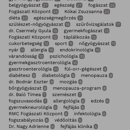
belgyógyászat
egészség
fogászat
27
27
25
Fogászati Központ
Kókai Zsuzsanna
25
23
diéta
egészségmegőrzés
22
21
szülészet-nőgyógyászat
szűrővizsgálatok
19
17
dr. Csermely Gyula
gyermekfogászat
15
13
Fogászati Központ
táplálkozás
12
12
cukorbetegség
sport
nőgyógyászat
12
11
11
nyár
allergia
endokrinológia
11
10
10
várandósság
pszichológia
10
10
gyermekgasztroenterológia
10
gasztroenterológia
fül-orr-gégészet
10
9
diabétesz
diabetológia
menopauza
9
9
9
dr. Bodnár Eszter
mozgás
8
8
bőrgyógyászat
menopauza-program
8
8
dr. Baló Tímea
szemészet
7
7
fogszuvasodás
allergológia
edzés
7
6
6
gyermekneurológia
fejfájás
6
6
RMC Fogászati Központ
infektológia
6
6
fogszabályozás
védőoltás
6
5
Dr. Nagy Adrienne
fejfájás klinika
5
5