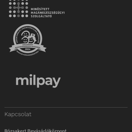
Kapcsolat
Rózsakert Bevásárlóközpont