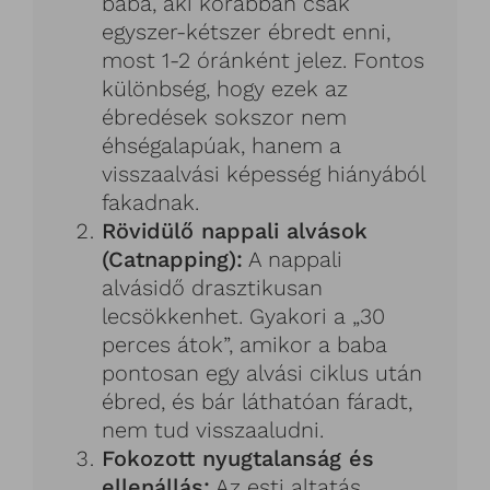
baba, aki korábban csak
egyszer-kétszer ébredt enni,
most 1-2 óránként jelez. Fontos
különbség, hogy ezek az
ébredések sokszor nem
éhségalapúak, hanem a
visszaalvási képesség hiányából
fakadnak.
Rövidülő nappali alvások
(Catnapping):
A nappali
alvásidő drasztikusan
lecsökkenhet. Gyakori a „30
perces átok”, amikor a baba
pontosan egy alvási ciklus után
ébred, és bár láthatóan fáradt,
nem tud visszaaludni.
Fokozott nyugtalanság és
ellenállás:
Az esti altatás