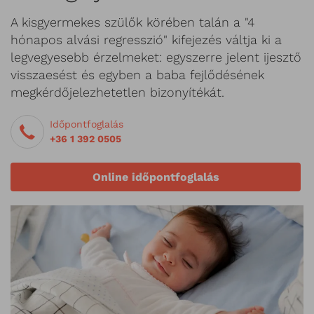
A kisgyermekes szülők körében talán a "4
hónapos alvási regresszió" kifejezés váltja ki a
legvegyesebb érzelmeket: egyszerre jelent ijesztő
visszaesést és egyben a baba fejlődésének
megkérdőjelezhetetlen bizonyítékát.
Időpontfoglalás
+36 1 392 0505
Online időpontfoglalás