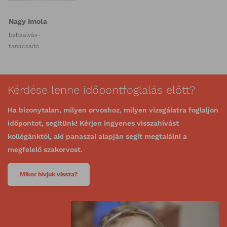
Nagy Imola
babaalvás-
tanácsadó
Kérdése lenne időpontfoglalás előtt?
Ha bizonytalan, milyen orvoshoz, milyen vizsgálatra foglaljon
időpontot, segítünk! Kérjen ingyenes visszahívást
kollégánktól, aki panaszai alapján segít megtalálni a
megfelelő szakorvost.
Mikor hívjuk vissza?