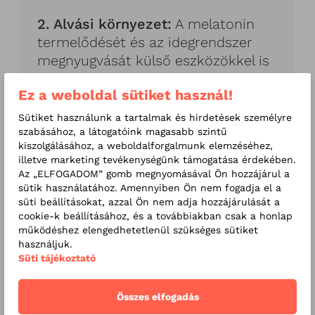
2. Alvási környezet:
A melatonin
termelődését és az idegrendszer
megnyugvását külső eszközökkel is
segíthetjük.
Ez a weboldal sütiket használ!
Sötétítés: A hálószoba legyen
Sütiket használunk a tartalmak és hirdetések személyre
sötét, még nappali alvásoknál
szabásához, a látogatóink magasabb szintű
kiszolgálásához, a weboldalforgalmunk elemzéséhez,
is. Ez nemcsak a melatonin
illetve marketing tevékenységünk támogatása érdekében.
miatt fontos, hanem azért is,
Az „ELFOGADOM” gomb megnyomásával Ön hozzájárul a
hogy a vizuális ingereket
sütik használatához. Amennyiben Ön nem fogadja el a
süti beállításokat, azzal Ön nem adja hozzájárulását a
kizárjuk.
cookie-k beállításához, és a továbbiakban csak a honlap
működéshez elengedhetetlenül szükséges sütiket
Fehér zaj: A monoton,
használjuk.
folyamatos hangelfedés (pl.
Süti tájékoztató
fehérzaj-gép) segít áthidalni a
mikroébredéseket és elnyomja
Összes elfogadás
a hirtelen környezeti zajokat.