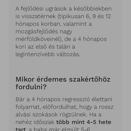
A fejlődési ugrások a későbbiekben
is visszatérnek (tipikusan 6, 9 és 12
hónapos korban, valamint a
mozgásfejlődés nagy
mérföldköveinél), de a 4 hónapos
kori az első és talán a
legintenzívebb változás.
Mikor érdemes szakértőhöz
fordulni?
Bár a 4 hónapos regresszió élettani
folyamat, előfordulhat, hogy a rossz
alvási szokások rögzülnek. Ha a
nehéz időszak
több mint 4-5 hete
tart
, a baba már elmúlt 5-6