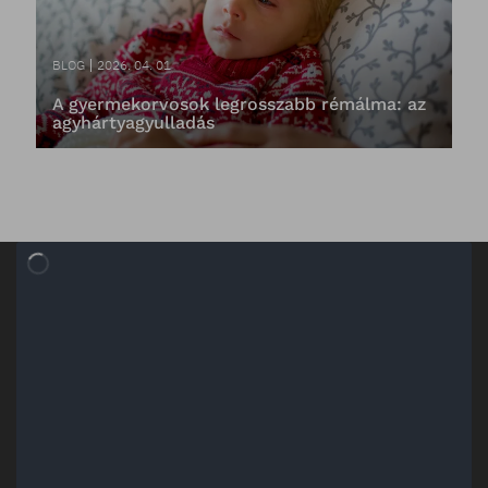
BLOG
2026. 04. 01
A gyermekorvosok legrosszabb rémálma: az
agyhártyagyulladás