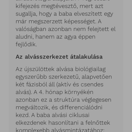
kifejezés megtévesztő, mert azt
sugallja, hogy a baba elveszített egy
már megszerzett képességet. A
valóságban azonban nem felejtett el
aludni, hanem az agya éppen
fejlődik.
Az alvásszerkezet átalakulása
Az újszülöttek alvása biológiailag
egyszerűbb szerkezetű, alapvetően
két fázisból áll (aktív és csendes
alvás). A 4. hónap környékén
azonban ez a struktúra véglegesen
megváltozik, és differenciálódni
kezd. A baba alvási ciklusai
elkezdenek hasonlítani a felnőttek
komplexebb alvásmintázatához: