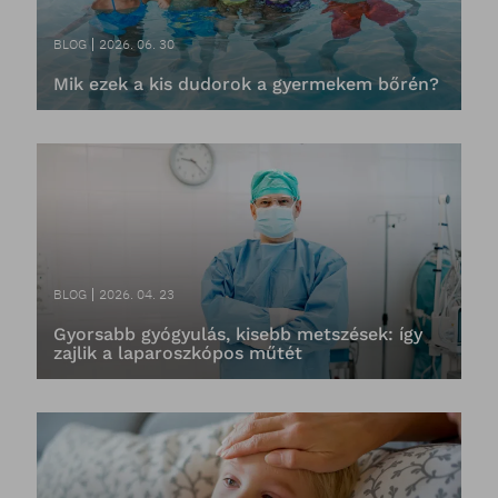
BLOG
2026. 06. 30
Mik ezek a kis dudorok a gyermekem bőrén?
BLOG
2026. 04. 23
Gyorsabb gyógyulás, kisebb metszések: így
zajlik a laparoszkópos műtét