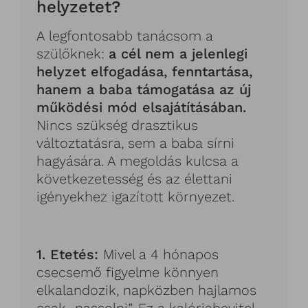
helyzetet?
A legfontosabb tanácsom a
szülőknek:
a cél nem a jelenlegi
helyzet elfogadása, fenntartása,
hanem a baba támogatása az új
működési mód elsajátításában.
Nincs szükség drasztikus
változtatásra, sem a baba sírni
hagyására. A megoldás kulcsa a
következetesség és az élettani
igényekhez igazított környezet.
1. Etetés:
Mivel a 4 hónapos
csecsemő figyelme könnyen
elkalandozik, napközben hajlamos
csak „nassolni”. Ez a kalóriabevitel