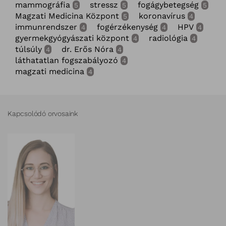
mammográfia
stressz
fogágybetegség
5
5
5
Magzati Medicina Központ
koronavírus
5
4
immunrendszer
fogérzékenység
HPV
4
4
4
gyermekgyógyászati központ
radiológia
4
4
túlsúly
dr. Erős Nóra
4
4
láthatatlan fogszabályozó
4
magzati medicina
4
Kapcsolódó orvosaink