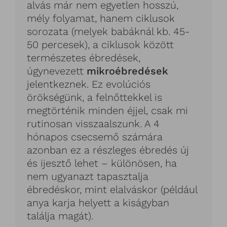
alvás már nem egyetlen hosszú,
mély folyamat, hanem ciklusok
sorozata (melyek babáknál kb. 45-
50 percesek), a ciklusok között
természetes ébredések,
úgynevezett
mikroébredések
jelentkeznek. Ez evolúciós
örökségünk, a felnőttekkel is
megtörténik minden éjjel, csak mi
rutinosan visszaalszunk. A 4
hónapos csecsemő számára
azonban ez a részleges ébredés új
és ijesztő lehet – különösen, ha
nem ugyanazt tapasztalja
ébredéskor, mint elalváskor (például
anya karja helyett a kiságyban
találja magát).