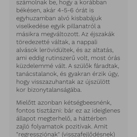
számolnak be, hogy a korábban
békésen, akár 4-5-6 órát is
egyhuzamban alvó kisbabájuk
viselkedése egyik pillanatról a
másikra megváltozott. Az éjszakák
töredezetté váltak, a nappali
alvások lerövidültek, és az altatás,
ami eddig rutinszerű volt, most órás
küzdelemmé vált. A szülők fáradtak,
tanácstalanok, és gyakran érzik úgy,
hogy visszazuhantak az újszülött
kor bizonytalanságába.
Mielőtt azonban kétségbeesnénk,
fontos tisztázni: bár ez az ideiglenes
állapot megterhelő, a háttérben
zajló folyamatok pozitívak. Amit
"regressziónak" (visszafejlődésnek)