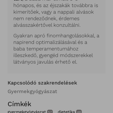
hónapos, és az éjszakák továbbra is
kimerítőek, vagy a nappali alvások
nem rendeződnek, érdemes
alvásszakértővel konzultálni.
Gyakran apró finomhangolásokkal, a
napirend optimalizálásával és a
baba temperamentumához
illeszkedő, gyengéd módszerekkel
látványos javulás érhető el.
Kapcsolódó szakrendelések
Gyermekgyógyászat
Címkék
gyermekgyógyászat
dietetika
57
46