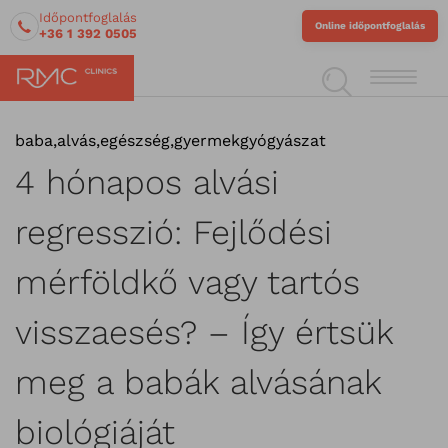
Időpontfoglalás
Online időpontfoglalás
+36 1 392 0505
baba
,
alvás
,
egészség
,
gyermekgyógyászat
4 hónapos alvási
regresszió: Fejlődési
mérföldkő vagy tartós
visszaesés? – Így értsük
meg a babák alvásának
biológiáját