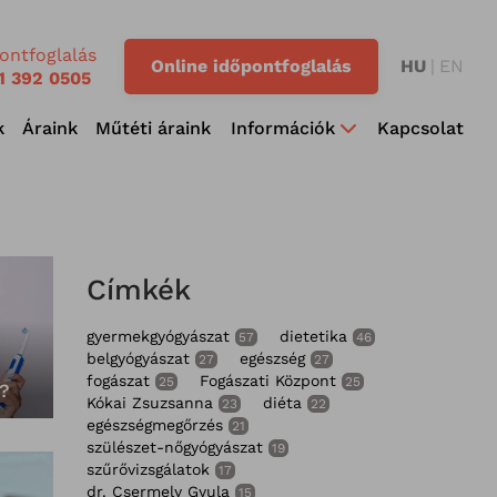
ontfoglalás
Online időpontfoglalás
HU
EN
1 392 0505
k
Áraink
Műtéti áraink
Információk
Kapcsolat
Címkék
gyermekgyógyászat
dietetika
57
46
belgyógyászat
egészség
27
27
s
fogászat
Fogászati Központ
25
25
?
Kókai Zsuzsanna
diéta
23
22
egészségmegőrzés
21
szülészet-nőgyógyászat
19
szűrővizsgálatok
17
dr. Csermely Gyula
15