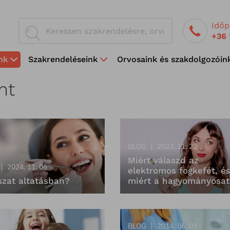
Időp
+36 
nk
Szakrendeléseink
Orvosaink és szakdolgozóin
nt
BLOG
2023. 11. 22
Miért válaszd az
2024. 11. 06
elektromos fogkefét, é
szat altatásban?
miért a hagyományosat
BLOG
2014. 06. 03