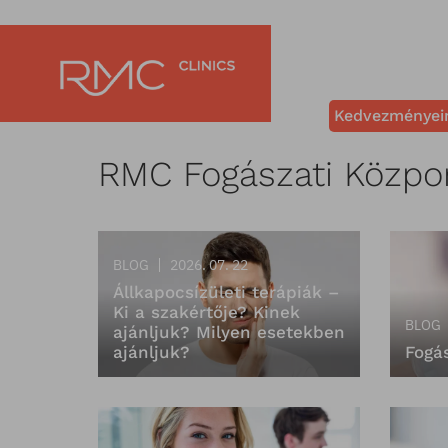
Kedvezményei
RMC Fogászati Közpo
BLOG
2026. 07. 22
Állkapocsízületi terápiák –
Ki a szakértője? Kinek
BLOG
ajánljuk? Milyen esetekben
ajánljuk?
Fogá