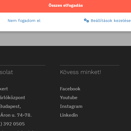
Összes elfogadás
Nem fogadom el
Beállítások kezelése
solat
Kövess minket!
kert
Facebook
árlóközpont
Youtube
Budapest,
Instagram
Áron u. 74-78.
Linkedin
1) 392 0505