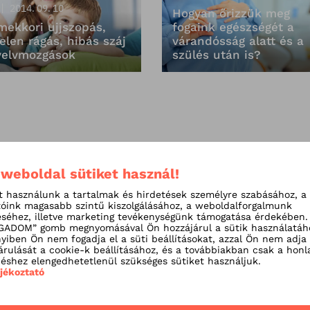
2014. 09. 10
Hogyan őrizzük meg
mekkori ujjszopás,
fogaink egészségét a
elen rágás, hibás száj
várandósság alatt és a
yelvmozgások
szülés után is?
 weboldal sütiket használ!
t használunk a tartalmak és hirdetések személyre szabásához, a
tóink magasabb szintű kiszolgálásához, a weboldalforgalmunk
séhez, illetve marketing tevékenységünk támogatása érdekében.
ADOM” gomb megnyomásával Ön hozzájárul a sütik használatáh
iben Ön nem fogadja el a süti beállításokat, azzal Ön nem adja
árulását a cookie-k beállításához, és a továbbiakban csak a honl
shez elengedhetetlenül szükséges sütiket használjuk.
ájékoztató