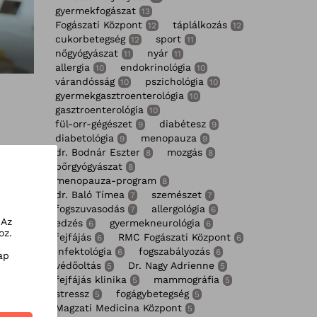
gyermekfogászat
13
Fogászati Központ
táplálkozás
12
12
cukorbetegség
sport
12
11
nőgyógyászat
nyár
11
11
allergia
endokrinológia
10
10
várandósság
pszichológia
10
10
gyermekgasztroenterológia
10
gasztroenterológia
10
fül-orr-gégészet
diabétesz
9
9
diabetológia
menopauza
9
9
dr. Bodnár Eszter
mozgás
8
8
bőrgyógyászat
8
menopauza-program
8
dr. Baló Tímea
szemészet
7
7
fogszuvasodás
allergológia
7
6
 Az
edzés
gyermekneurológia
6
6
oz.
fejfájás
RMC Fogászati Központ
6
6
infektológia
fogszabályozás
6
6
ap
védőoltás
Dr. Nagy Adrienne
5
5
fejfájás klinika
mammográfia
5
5
stressz
fogágybetegség
5
5
Magzati Medicina Központ
5