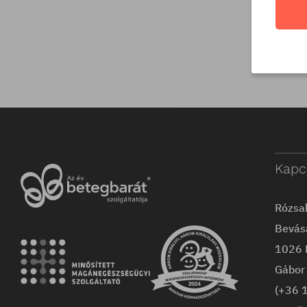
Kapc
Rózsa
Bevás
1026 
Gábor 
(+36 