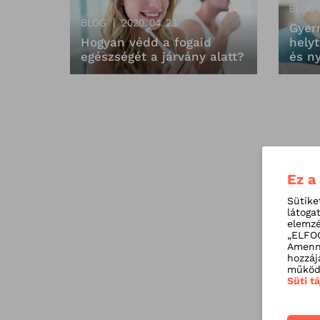
BLOG
BLOG
2020. 04. 23
Gyer
Hogyan védd a fogaid
helyt
egészségét a járvány alatt?
és n
Ez a
Sütike
látoga
elemzé
„ELFOG
Amenny
hozzáj
működé
Süti t