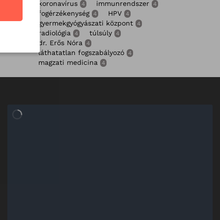
koronavírus
immunrendszer
4
4
fogérzékenység
HPV
4
4
gyermekgyógyászati központ
4
radiológia
túlsúly
4
4
dr. Erős Nóra
4
láthatatlan fogszabályozó
4
magzati medicina
4