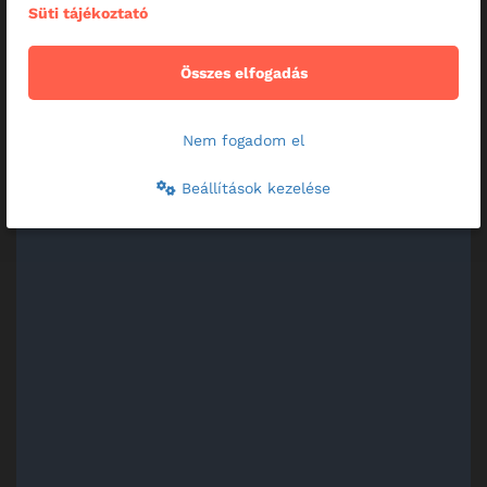
Süti tájékoztató
Összes elfogadás
Nem fogadom el
Beállítások kezelése