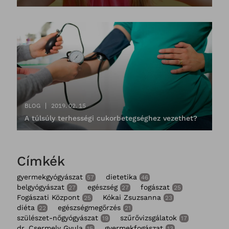
BLOG
2019. 02. 15
A túlsúly terhességi cukorbetegséghez vezethet?
Címkék
gyermekgyógyászat
dietetika
57
46
belgyógyászat
egészség
fogászat
27
27
25
Fogászati Központ
Kókai Zsuzsanna
25
23
diéta
egészségmegőrzés
22
21
szülészet-nőgyógyászat
szűrővizsgálatok
19
17
dr. Csermely Gyula
gyermekfogászat
15
13