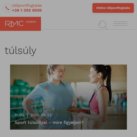
Időpontfoglalás
Online időpontfoglalás
+36 1 392 0505
túlsúly
BLOG
2021. 05. 12
Sport túlsúllyal – mire figyeljen?