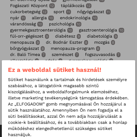
Fogászati Központ
táplálkozás
12
12
cukorbetegség
sport
nőgyógyászat
12
11
11
nyár
allergia
endokrinológia
11
10
10
várandósság
pszichológia
10
10
gyermekgasztroenterológia
gasztroenterológia
10
10
fül-orr-gégészet
diabétesz
diabetológia
9
9
9
menopauza
dr. Bodnár Eszter
mozgás
9
8
8
bőrgyógyászat
menopauza-program
8
8
dr. Baló Tímea
szemészet
fogszuvasodás
7
7
7
allergológia
edzés
gyermekneurológia
6
6
6
fejfájás
RMC Fogászati Központ
6
6
Ez a weboldal sütiket használ!
infektológia
fogszabályozás
védőoltás
6
6
5
Dr. Nagy Adrienne
fejfájás klinika
Sütiket használunk a tartalmak és hirdetések személyre
5
5
mammográfia
stressz
fogágybetegség
szabásához, a látogatóink magasabb szintű
5
5
5
Magzati Medicina Központ
koronavírus
kiszolgálásához, a weboldalforgalmunk elemzéséhez,
5
4
immunrendszer
fogérzékenység
HPV
illetve marketing tevékenységünk támogatása érdekében.
4
4
4
gyermekgyógyászati központ
radiológia
Az „ELFOGADOM” gomb megnyomásával Ön hozzájárul a
4
4
túlsúly
dr. Erős Nóra
sütik használatához. Amennyiben Ön nem fogadja el a
4
4
láthatatlan fogszabályozó
magzati medicina
süti beállításokat, azzal Ön nem adja hozzájárulását a
4
4
cookie-k beállításához, és a továbbiakban csak a honlap
működéshez elengedhetetlenül szükséges sütiket
használjuk.