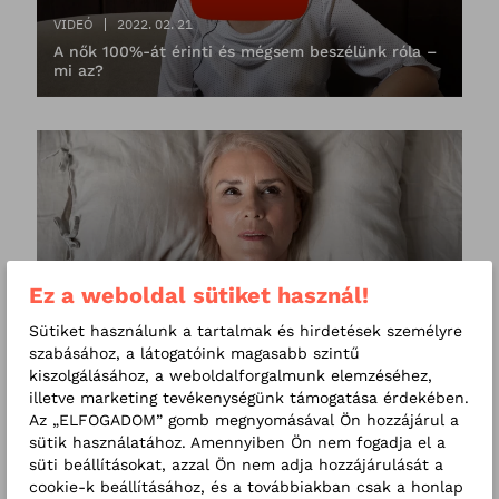
VIDEÓ
2022. 02. 21
A nők 100%-át érinti és mégsem beszélünk róla –
mi az?
Ez a weboldal sütiket használ!
BLOG
2021. 12. 10
Menopauza, azaz totális fejre állásunk rövid
Sütiket használunk a tartalmak és hirdetések személyre
története
szabásához, a látogatóink magasabb szintű
kiszolgálásához, a weboldalforgalmunk elemzéséhez,
illetve marketing tevékenységünk támogatása érdekében.
Az „ELFOGADOM” gomb megnyomásával Ön hozzájárul a
Címkék
sütik használatához. Amennyiben Ön nem fogadja el a
süti beállításokat, azzal Ön nem adja hozzájárulását a
gyermekgyógyászat
dietetika
57
46
cookie-k beállításához, és a továbbiakban csak a honlap
belgyógyászat
egészség
fogászat
27
27
25