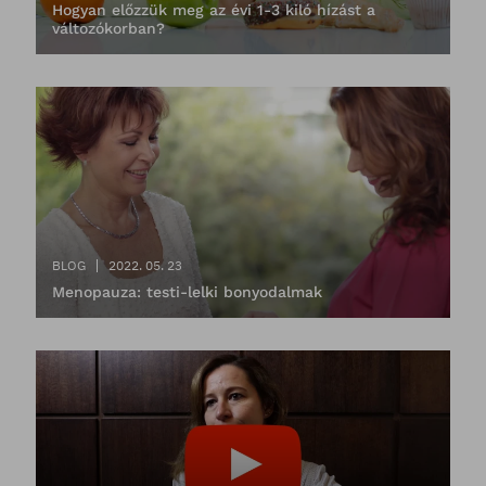
Hogyan előzzük meg az évi 1-3 kiló hízást a
változókorban?
BLOG
2022. 05. 23
Menopauza: testi-lelki bonyodalmak