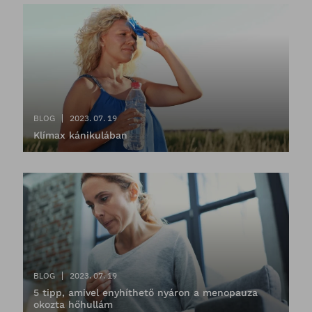
BLOG
2023. 07. 19
Klímax kánikulában
BLOG
2023. 07. 19
5 tipp, amivel enyhíthető nyáron a menopauza
okozta hőhullám