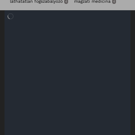
láthatatlan fogszabályozó
magzati medicina
4
4