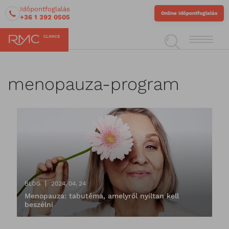
Időpontfoglalás
Online időpontfoglalás
+36 1 392 0505
menopauza-program
BLOG
2024. 04. 24
Menopauza: tabutéma, amelyről nyíltan kell
beszélni