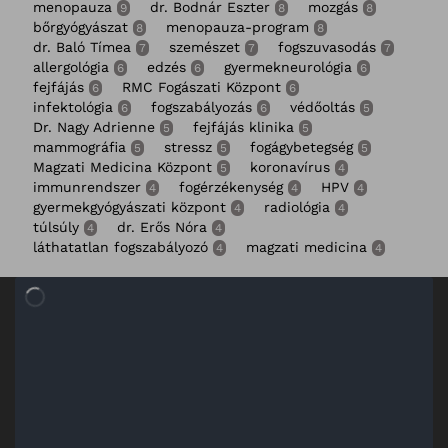
menopauza
dr. Bodnár Eszter
mozgás
9
8
8
bőrgyógyászat
menopauza-program
8
8
dr. Baló Tímea
szemészet
fogszuvasodás
7
7
7
allergológia
edzés
gyermekneurológia
6
6
6
fejfájás
RMC Fogászati Központ
6
6
infektológia
fogszabályozás
védőoltás
6
6
5
Dr. Nagy Adrienne
fejfájás klinika
5
5
mammográfia
stressz
fogágybetegség
5
5
5
Magzati Medicina Központ
koronavírus
5
4
immunrendszer
fogérzékenység
HPV
4
4
4
gyermekgyógyászati központ
radiológia
4
4
túlsúly
dr. Erős Nóra
4
4
láthatatlan fogszabályozó
magzati medicina
4
4