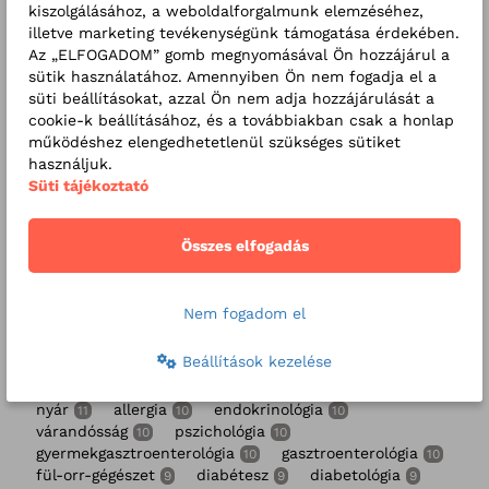
kiszolgálásához, a weboldalforgalmunk elemzéséhez,
illetve marketing tevékenységünk támogatása érdekében.
Az „ELFOGADOM” gomb megnyomásával Ön hozzájárul a
sütik használatához. Amennyiben Ön nem fogadja el a
BLOG
2019. 02. 15
süti beállításokat, azzal Ön nem adja hozzájárulását a
A túlsúly terhességi cukorbetegséghez vezethet?
cookie-k beállításához, és a továbbiakban csak a honlap
működéshez elengedhetetlenül szükséges sütiket
használjuk.
Süti tájékoztató
Címkék
gyermekgyógyászat
dietetika
57
46
Összes elfogadás
belgyógyászat
egészség
fogászat
27
27
25
Fogászati Központ
Kókai Zsuzsanna
25
23
diéta
egészségmegőrzés
22
21
Nem fogadom el
szülészet-nőgyógyászat
szűrővizsgálatok
19
17
dr. Csermely Gyula
gyermekfogászat
15
13
Beállítások kezelése
Fogászati Központ
táplálkozás
12
12
cukorbetegség
sport
nőgyógyászat
12
11
11
nyár
allergia
endokrinológia
11
10
10
várandósság
pszichológia
10
10
gyermekgasztroenterológia
gasztroenterológia
10
10
fül-orr-gégészet
diabétesz
diabetológia
9
9
9