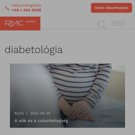
Időpontfoglalás
Online időpontfoglalás
+36 1 392 0505
diabetológia
BLOG
2023. 05. 01
A nők és a cukorbetegség