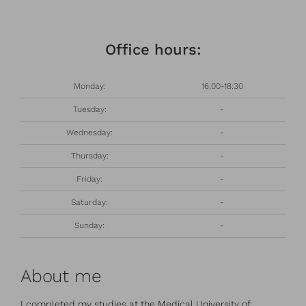
Office hours:
Monday:
16:00-18:30
Tuesday:
-
Wednesday:
-
Thursday:
-
Friday:
-
Saturday:
-
Sunday:
-
About me
I completed my studies at the Medical University of