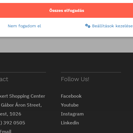
Összes elfogadás
Nem fogadom el
Beállítások kezelése
act
Follow Us!
kert Shopping Center
Facebook
Gábor Áron Street,
Youtube
est, 1026
Instagram
1) 392 0505
Linkedin
Email