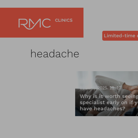
Limited-time 
headache
BLOG
2025. 11. 17
Why is it worth seein
specialist early on if 
have headaches?