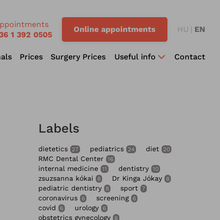
ppointments
Online appointments
HU
EN
36 1 392 0505
als
Prices
Surgery Prices
Useful info
Contact
Labels
dietetics
pediatrics
diet
27
24
20
RMC Dental Center
16
internal medicine
dentistry
11
10
zsuzsanna kókai
Dr Kinga Jókay
8
8
pediatric dentistry
sport
8
7
coronavirus
screening
6
6
covid
urology
6
6
obstetrics gynecology
6