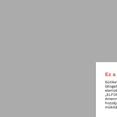
Ez a
Sütike
látoga
elemzé
„ELFOG
Amenny
hozzáj
működé