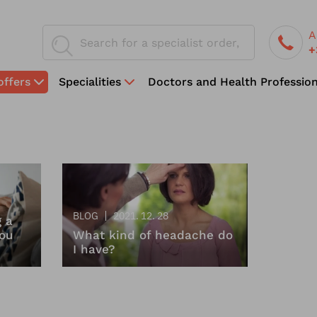
A
+
offers
Specialities
Doctors and Health Profession
BLOG
2021. 12. 28
g a
you
What kind of headache do
I have?