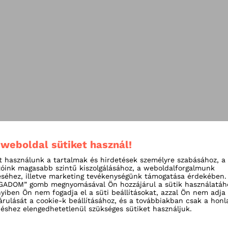
 weboldal sütiket használ!
t használunk a tartalmak és hirdetések személyre szabásához, a
tóink magasabb szintű kiszolgálásához, a weboldalforgalmunk
séhez, illetve marketing tevékenységünk támogatása érdekében.
ADOM” gomb megnyomásával Ön hozzájárul a sütik használatáh
iben Ön nem fogadja el a süti beállításokat, azzal Ön nem adja
árulását a cookie-k beállításához, és a továbbiakban csak a honl
shez elengedhetetlenül szükséges sütiket használjuk.