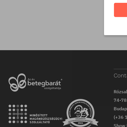
Cont
Rózsa
74-78 
Budap
(+36 
Show 