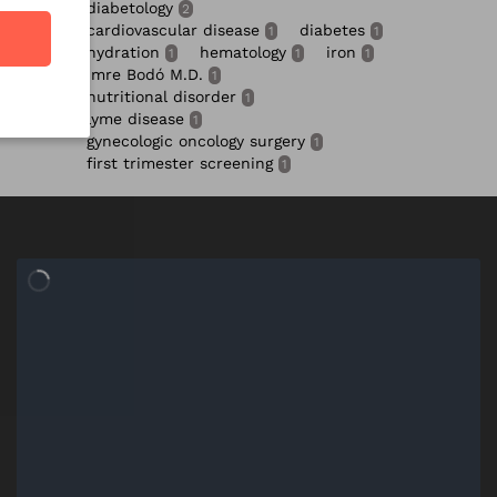
diabetology
2
cardiovascular disease
diabetes
1
1
hydration
hematology
iron
1
1
1
Imre Bodó M.D.
1
nutritional disorder
1
lyme disease
1
gynecologic oncology surgery
1
first trimester screening
1