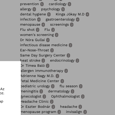
prevention
cardiology
5
5
allergy
psychology
5
5
dental hygiene
Kinga Jókay M.D
5
4
infection
gastroenterology
4
4
menopause
screenings
4
3
Flu shot
Flu
3
3
women's screening
3
Dr Nóra Gullai
2
infectious disase medicine
2
Ear-Nose-Throat
2
Same Day Surgery Center
2
heat stroke
endocrinology
2
2
Dr Tímea Baló
2
allergen immunotherapy
2
Adrienne Nagy M.D.
2
Fetal Medicine Center
2
pediatric urology
flu season
2
2
 Az
meningitis
dermatology
2
2
oz.
gynecologist
Ophthalmologist
2
2
ap
Headache Clinic
2
Dr Eszter Bodnár
headache
2
2
menopause program
invisalign
2
2