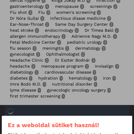
dental hygiene
Kinga Jókay M.D
infection
5
4
4
gastroenterology
menopause
screenings
4
4
3
Flu shot
Flu
women's screening
3
3
3
Dr Nóra Gullai
infectious disase medicine
2
2
Ear-Nose-Throat
Same Day Surgery Center
2
2
heat stroke
endocrinology
Dr Tímea Baló
2
2
2
allergen immunotherapy
Adrienne Nagy M.D.
2
2
Fetal Medicine Center
pediatric urology
2
2
flu season
meningitis
dermatology
2
2
2
gynecologist
Ophthalmologist
2
2
Headache Clinic
Dr Eszter Bodnár
2
2
headache
menopause program
invisalign
2
2
2
diabetology
cardiovascular disease
2
1
diabetes
hydration
hematology
iron
1
1
1
1
Imre Bodó M.D.
nutritional disorder
1
1
lyme disease
gynecologic oncology surgery
1
1
first trimester screening
1
Ez a weboldal sütiket használ!