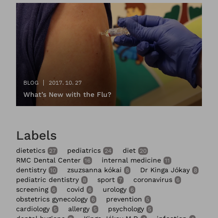
BLOG
2017. 10. 27
What’s New with the Flu?
Labels
dietetics
pediatrics
diet
27
24
20
RMC Dental Center
internal medicine
16
11
dentistry
zsuzsanna kókai
Dr Kinga Jókay
10
8
8
pediatric dentistry
sport
coronavirus
8
7
6
screening
covid
urology
6
6
6
obstetrics gynecology
prevention
6
5
cardiology
allergy
psychology
5
5
5