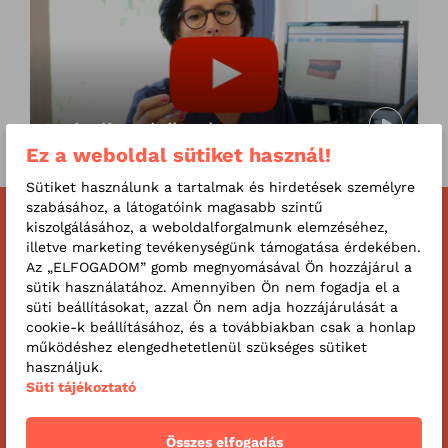
Invisalign tiniknek
Ez a weboldal sütiket használ!
Sütiket használunk a tartalmak és hirdetések személyre
szabásához, a látogatóink magasabb szintű
Kérdése lenne időpontfoglalás előtt?
kiszolgálásához, a weboldalforgalmunk elemzéséhez,
illetve marketing tevékenységünk támogatása érdekében.
Ha bizonytalan, milyen orvoshoz, milyen vizsgálatra foglaljon
Az „ELFOGADOM” gomb megnyomásával Ön hozzájárul a
időpontot, segítünk! Kérjen ingyenes visszahívást
sütik használatához. Amennyiben Ön nem fogadja el a
süti beállításokat, azzal Ön nem adja hozzájárulását a
kollégánktól, aki panaszai alapján segít megtalálni a
cookie-k beállításához, és a továbbiakban csak a honlap
megfelelő szakorvost.
működéshez elengedhetetlenül szükséges sütiket
használjuk.
Mikor hívjuk vissza?
Süti tájékoztató
Összes elfogadás