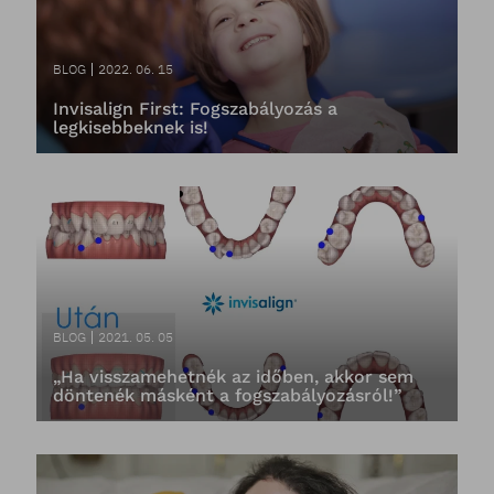
BLOG
2022. 06. 15
Invisalign First: Fogszabályozás a
legkisebbeknek is!
BLOG
2021. 05. 05
„Ha visszamehetnék az időben, akkor sem
döntenék másként a fogszabályozásról!”