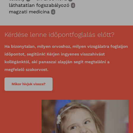
láthatatlan fogszabályozó
4
magzati medicina
4
Kérdése lenne időpontfoglalás előtt?
Ha bizonytalan, milyen orvoshoz, milyen vizsgálatra foglaljon
időpontot, segítünk! Kérjen ingyenes visszahívást
kollégánktól, aki panaszai alapján segít megtalálni a
megfelelő szakorvost.
Mikor hívjuk vissza?