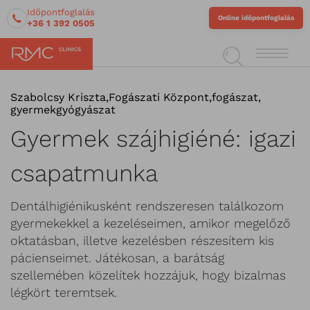
Időpontfoglalás
Online időpontfoglalás
+36 1 392 0505
Szabolcsy Kriszta
,
Fogászati Központ
,
fogászat
,
gyermekgyógyászat
Gyermek szájhigiéné: igazi
csapatmunka
Dentálhigiénikusként rendszeresen találkozom
gyermekekkel a kezeléseimen, amikor megelőző
oktatásban, illetve kezelésben részesítem kis
pácienseimet. Játékosan, a barátság
szellemében közelítek hozzájuk, hogy bizalmas
légkört teremtsek.