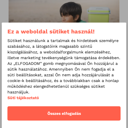
Ez a weboldal sütiket használ!
Sütiket használunk a tartalmak és hirdetések személyre
BLOG
2026. 07. 28
szabásához, a látogatóink magasabb szintű
kiszolgálásához, a weboldalforgalmunk elemzéséhez,
Mit együnk a gyerekekkel a strandon?
illetve marketing tevékenységünk támogatása érdekében.
Az „ELFOGADOM” gomb megnyomásával Ön hozzájárul a
sütik használatához. Amennyiben Ön nem fogadja el a
süti beállításokat, azzal Ön nem adja hozzájárulását a
cookie-k beállításához, és a továbbiakban csak a honlap
működéshez elengedhetetlenül szükséges sütiket
használjuk.
Süti tájékoztató
BLOG
2026. 07. 22
Összes elfogadás
Állkapocsízületi terápiák – Ki a szakértője? Kinek
ajánljuk? Milyen esetekben ajánljuk?