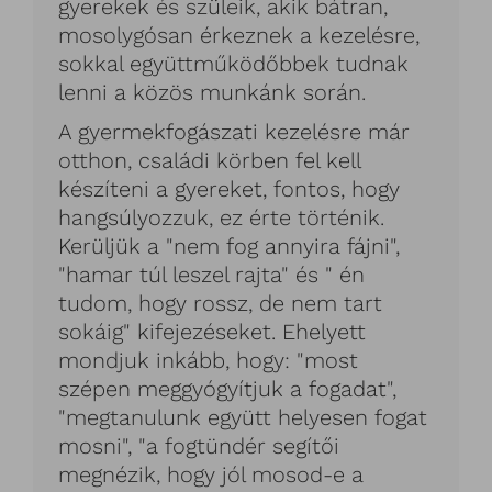
gyerekek és szüleik, akik bátran,
mosolygósan érkeznek a kezelésre,
sokkal együttműködőbbek tudnak
lenni a közös munkánk során.
A gyermekfogászati kezelésre már
otthon, családi körben fel kell
készíteni a gyereket, fontos, hogy
hangsúlyozzuk, ez érte történik.
Kerüljük a "nem fog annyira fájni",
"hamar túl leszel rajta" és " én
tudom, hogy rossz, de nem tart
sokáig" kifejezéseket. Ehelyett
mondjuk inkább, hogy: "most
szépen meggyógyítjuk a fogadat",
"megtanulunk együtt helyesen fogat
mosni", "a fogtündér segítői
megnézik, hogy jól mosod-e a