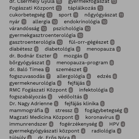
dr. Csermely Gyula
gyermekfogászat
15
13
Fogászati Központ
táplálkozás
12
12
cukorbetegség
sport
nőgyógyászat
12
11
11
nyár
allergia
endokrinológia
11
10
10
várandósság
pszichológia
10
10
gyermekgasztroenterológia
10
gasztroenterológia
fül-orr-gégészet
10
9
diabétesz
diabetológia
menopauza
9
9
9
dr. Bodnár Eszter
mozgás
8
8
bőrgyógyászat
menopauza-program
8
8
dr. Baló Tímea
szemészet
7
7
fogszuvasodás
allergológia
edzés
7
6
6
gyermekneurológia
fejfájás
6
6
RMC Fogászati Központ
infektológia
6
6
fogszabályozás
védőoltás
6
5
Dr. Nagy Adrienne
fejfájás klinika
5
5
mammográfia
stressz
fogágybetegség
5
5
5
Magzati Medicina Központ
koronavírus
5
4
immunrendszer
fogérzékenység
HPV
4
4
4
gyermekgyógyászati központ
radiológia
4
4
túlsúly
dr. Erős Nóra
4
4