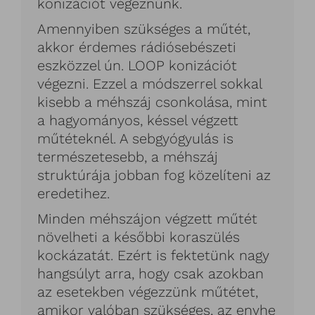
konizációt végeznünk.
Amennyiben szükséges a műtét,
akkor érdemes rádiósebészeti
eszközzel ún. LOOP konizációt
végezni. Ezzel a módszerrel sokkal
kisebb a méhszáj csonkolása, mint
a hagyományos, késsel végzett
műtéteknél. A sebgyógyulás is
természetesebb, a méhszáj
struktúrája jobban fog közelíteni az
eredetihez.
Minden méhszájon végzett műtét
növelheti a későbbi koraszülés
kockázatát. Ezért is fektetünk nagy
hangsúlyt arra, hogy csak azokban
az esetekben végezzünk műtétet,
amikor valóban szükséges, az enyhe