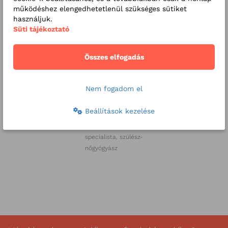
működéshez elengedhetetlenül szükséges sütiket
használjuk.
Süti tájékoztató
Összes elfogadás
Nem fogadom el
Dr. Balaskó
Dr. Csermely
Dr. Keszthelyi
Beállítások kezelése
Pálma
Gyula Ph.D.
Gábor
szülész-nőgyógyász
auditált ultrahang-
szülész-nőgyógyász
specialista, szülész-
nőgyógyász