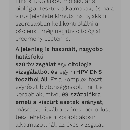
Erre a DNS alapú molekuláris
biológiai tesztek alkalmasak, és ha a
vírus jelenléte kimutatható, akkor
szorosabban kell kontrollálni a
pácienst, még negatív citológiai
eredmény esetén is.
A jelenleg is használt, nagyobb
hatásfokú
szűrővizsgálat
egy
citológia
vizsgálatból és
egy
hrHPV DNS
tesztből
áll
. Ez a komplex teszt
egyrészt biztonságosabb, mint a
korábbiak, mivel
99 százalékra
emeli a kiszűrt esetek arányát
,
másrészt ritkább szűrési periódust
tesz lehetővé a korábbiakban
alkalmazottnál: az éves vizsgálat