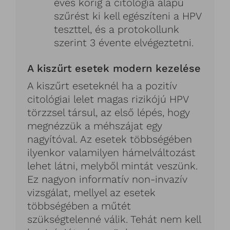
éves korig a citológia alapú
szűrést ki kell egészíteni a HPV
teszttel, és a protokollunk
szerint 3 évente elvégeztetni.
A kiszűrt esetek modern kezelése
A kiszűrt eseteknél ha a pozitív
citológiai lelet magas rizikójú HPV
törzzsel társul, az első lépés, hogy
megnézzük a méhszájat egy
nagyítóval. Az esetek többségében
ilyenkor valamilyen hámelváltozást
lehet látni, melyből mintát veszünk.
Ez nagyon informatív non-invazív
vizsgálat, mellyel az esetek
többségében a műtét
szükségtelenné válik. Tehát nem kell