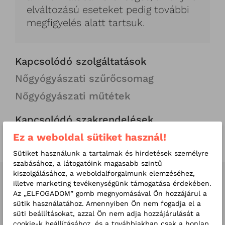
elváltozású eseteket pedig további
megfigyelés alatt tartsuk.
Kapcsolódó szolgáltatások
Nőgyógyászati szűrőcsomag
Nőgyógyászati műtétek
Kapcsolódó szakrendelések
Nőgyógyászat szakrendelés
Ez a weboldal sütiket használ!
Sütiket használunk a tartalmak és hirdetések személyre
szabásához, a látogatóink magasabb szintű
kiszolgálásához, a weboldalforgalmunk elemzéséhez,
Kapcsolódó orvosaink
illetve marketing tevékenységünk támogatása érdekében.
Az „ELFOGADOM” gomb megnyomásával Ön hozzájárul a
sütik használatához. Amennyiben Ön nem fogadja el a
süti beállításokat, azzal Ön nem adja hozzájárulását a
cookie-k beállításához, és a továbbiakban csak a honlap