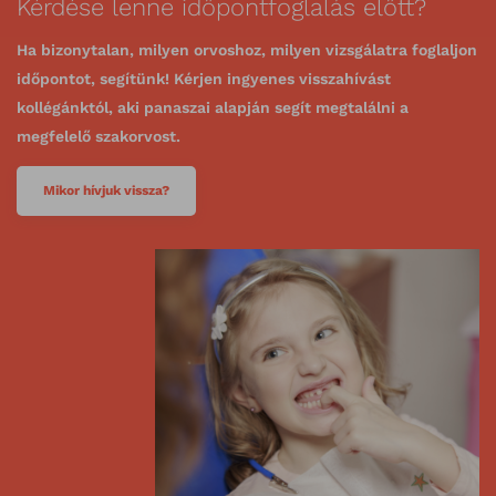
Kérdése lenne időpontfoglalás előtt?
Ha bizonytalan, milyen orvoshoz, milyen vizsgálatra foglaljon
időpontot, segítünk! Kérjen ingyenes visszahívást
kollégánktól, aki panaszai alapján segít megtalálni a
megfelelő szakorvost.
Mikor hívjuk vissza?