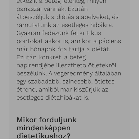
étkezik a beteg jelenleg, milyen
panaszai vannak. Ezután
átbeszéljük a diétás alapelveket, és
rámutatunk az esetleges hibákra.
Gyakran fedezünk fel kritikus
pontokat akkor is, amikor a páciens
már hónapok óta tartja a diétát.
Ezután konkrét, a beteg
napirendjébe illeszthető ötletekről
beszélünk. A végeredmény általában
egy szabadabb, színesebb, ötletes
étrend, amiből már kiszűrjük az
esetleges diétahibákat is.
Mikor forduljunk
mindenképpen
dietetikushoz?