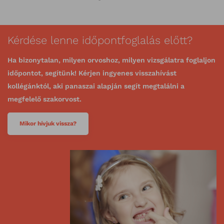
Kérdése lenne időpontfoglalás előtt?
Ha bizonytalan, milyen orvoshoz, milyen vizsgálatra foglaljon
időpontot, segítünk! Kérjen ingyenes visszahívást
kollégánktól, aki panaszai alapján segít megtalálni a
megfelelő szakorvost.
Mikor hívjuk vissza?