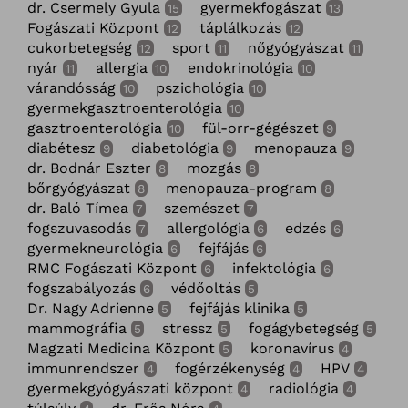
dr. Csermely Gyula
gyermekfogászat
15
13
Fogászati Központ
táplálkozás
12
12
cukorbetegség
sport
nőgyógyászat
12
11
11
nyár
allergia
endokrinológia
11
10
10
várandósság
pszichológia
10
10
gyermekgasztroenterológia
10
gasztroenterológia
fül-orr-gégészet
10
9
diabétesz
diabetológia
menopauza
9
9
9
dr. Bodnár Eszter
mozgás
8
8
bőrgyógyászat
menopauza-program
8
8
dr. Baló Tímea
szemészet
7
7
fogszuvasodás
allergológia
edzés
7
6
6
gyermekneurológia
fejfájás
6
6
RMC Fogászati Központ
infektológia
6
6
fogszabályozás
védőoltás
6
5
Dr. Nagy Adrienne
fejfájás klinika
5
5
mammográfia
stressz
fogágybetegség
5
5
5
Magzati Medicina Központ
koronavírus
5
4
immunrendszer
fogérzékenység
HPV
4
4
4
gyermekgyógyászati központ
radiológia
4
4