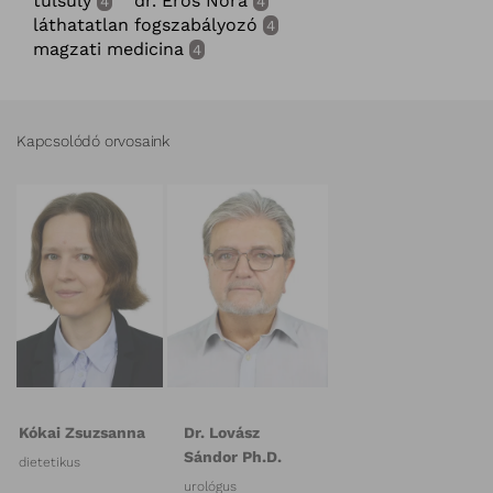
túlsúly
dr. Erős Nóra
4
4
láthatatlan fogszabályozó
4
magzati medicina
4
Kapcsolódó orvosaink
Kókai Zsuzsanna
Dr. Lovász
Sándor Ph.D.
dietetikus
urológus