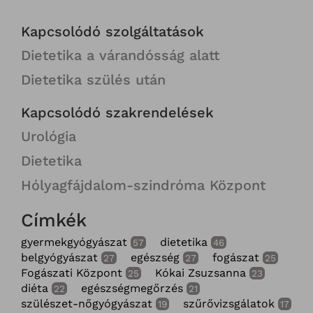
Kapcsolódó szolgáltatások
Dietetika a várandósság alatt
Dietetika szülés után
Kapcsolódó szakrendelések
Urológia
Dietetika
Hólyagfájdalom-szindróma Központ
Címkék
gyermekgyógyászat
dietetika
57
46
belgyógyászat
egészség
fogászat
27
27
25
Fogászati Központ
Kókai Zsuzsanna
25
23
diéta
egészségmegőrzés
22
21
szülészet-nőgyógyászat
szűrővizsgálatok
19
17