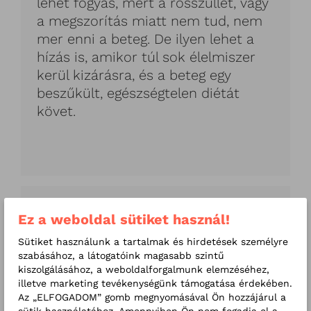
lehet fogyás, mert a rosszullét, vagy
a megszorítás miatt nem tud, nem
mer enni a beteg. De ilyen lehet a
hízás is, amikor túl sok élelmiszer
kerül kizárásra, és a beteg egy
beszűkült, egészségtelen diétát
követ.
Ez a weboldal sütiket használ!
Sütiket használunk a tartalmak és hirdetések személyre
Ha kérdésünk van, mindenképpen
szabásához, a látogatóink magasabb szintű
érdemes a dietetikust felkeresni. Az
kiszolgálásához, a weboldalforgalmunk elemzéséhez,
illetve marketing tevékenységünk támogatása érdekében.
RMC-ben egyedülálló és hiánypótló
Az „ELFOGADOM” gomb megnyomásával Ön hozzájárul a
tapasztalattal rendelkezünk az IC
sütik használatához. Amennyiben Ön nem fogadja el a