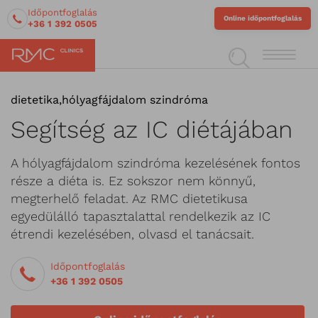
Időpontfoglalás
Online időpontfoglalás
+36 1 392 0505
dietetika
,
hólyagfájdalom szindróma
Segítség az IC diétájában
A hólyagfájdalom szindróma kezelésének fontos
része a diéta is. Ez sokszor nem könnyű,
megterhelő feladat. Az RMC dietetikusa
egyedülálló tapasztalattal rendelkezik az IC
étrendi kezelésében, olvasd el tanácsait.
Időpontfoglalás
+36 1 392 0505