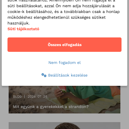
diétás kezelésében, melyet az
süti beállításokat, azzal Ön nem adja hozzájárulását a
urológiával szorosan
cookie-k beállításához, és a továbbiakban csak a honlap
működéshez elengedhetetlenül szükséges sütiket
együttműködve végzünk.
használjuk.
Süti tájékoztató
Kapcsolódó bejegyzéseink
Összes elfogadás
Nem fogadom el
Beállítások kezelése
BLOG
2026. 07. 28
Mit együnk a gyerekekkel a strandon?