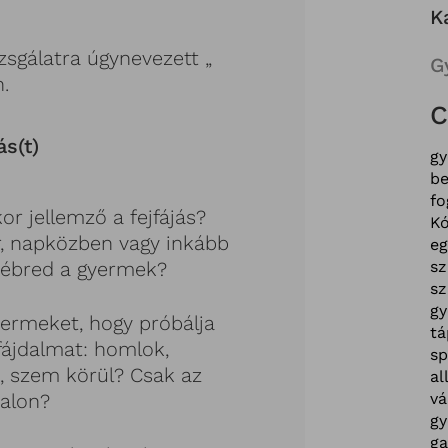
K
izsgálatra úgynevezett „
G
n.
C
s(t)
g
be
fo
or jellemző a fejfájás?
Kó
, napközben vagy inkább
e
re ébred a gyermek?
sz
sz
g
ermeket, hogy próbálja
tá
 fájdalmat: homlok,
sp
ó, szem körül? Csak az
al
dalon?
vá
gy
ga