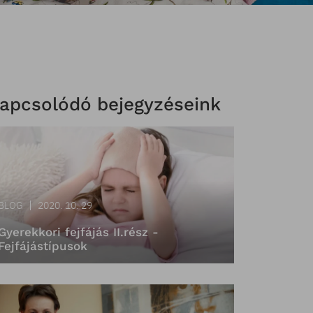
apcsolódó bejegyzéseink
BLOG
2020. 10. 29
Gyerekkori fejfájás II.rész -
Fejfájástípusok