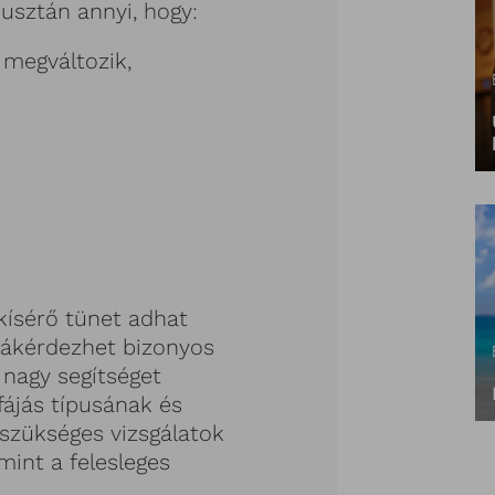
 pusztán annyi, hogy:
 megváltozik,
kísérő tünet adhat
 rákérdezhet bizonyos
 nagy segítséget
fájás típusának és
 szükséges vizsgálatok
mint a felesleges