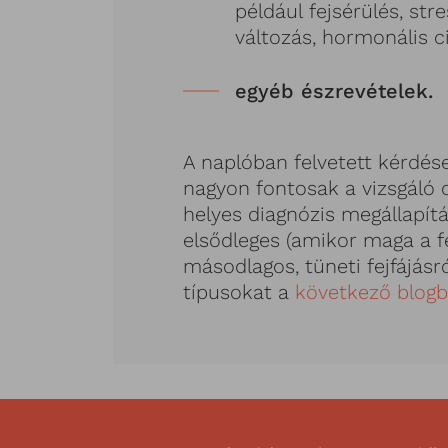
például fejsérülés, stre
változás, hormonális ci
egyéb észrevételek.
A naplóban felvetett kérdés
nagyon fontosak a vizsgáló
helyes diagnózis megállapítá
elsődleges (amikor maga a fe
másodlagos, tüneti fejfájásr
típusokat a
következő blog