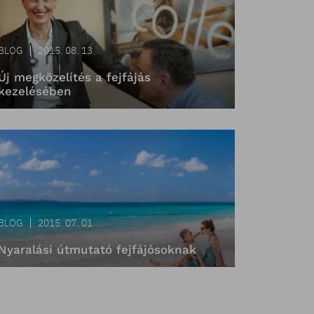
BLOG
2015. 08. 13
Új megközelítés a fejfájás
kezelésében
BLOG
2015. 07. 01
Nyaralási útmutató fejfájósoknak