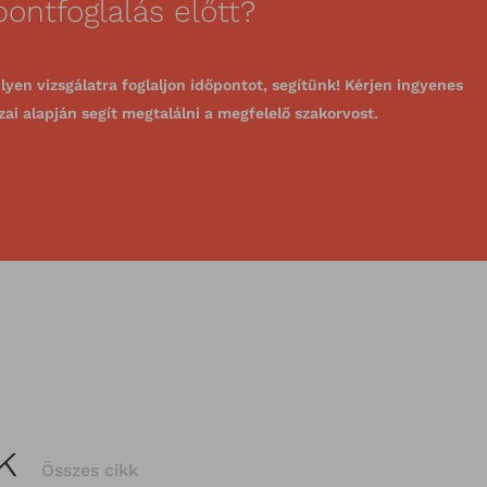
ontfoglalás előtt?
lyen vizsgálatra foglaljon időpontot, segítünk! Kérjen ingyenes
zai alapján segít megtalálni a megfelelő szakorvost.
ek
Összes cikk