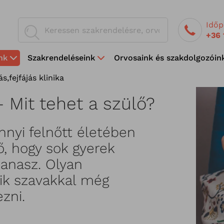
Időp
+36 
nk
Szakrendeléseink
Orvosaink és szakdolgozóin
jás
,
fejfájás klinika
 – Mit tehet a szülő?
nnyi felnőtt életében
ő, hogy sok gyerek
panasz. Olyan
akik szavakkal még
zni.