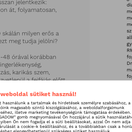
szan jelentkezik:
di
kon át, folyamatosan,
m
m
m
s
0 skálán milyen erős a
al
ezt meg tudja jelölni?
gy
R
-48 órával korábban
fo
Dr
 ingerlékenység,
m
ozás, karikás szem,
fo
etlenül a fejfájás előtt,
Ma
ént: látászavar,
ko
 weboldal sütiket használ!
dzavar?
fo
gy
t használunk a tartalmak és hirdetések személyre szabásához, a
tóink magasabb szintű kiszolgálásához, a weboldalforgalmunk
ra
ás közben jelentkezik
séhez, illetve marketing tevékenységünk támogatása érdekében.
lá
ADOM” gomb megnyomásával Ön hozzájárul a sütik használatáh
ülés, fénykerülés,
ma
iben Ön nem fogadja el a süti beállításokat, azzal Ön nem adja
árulását a cookie-k beállításához, és a továbbiakban csak a honl
shez elengedhetetlenül szükséges sütiket használjuk.