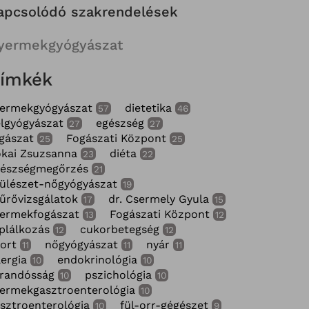
apcsolódó szakrendelések
yermekgyógyászat
ímkék
yermekgyógyászat
dietetika
57
46
lgyógyászat
egészség
27
27
gászat
Fogászati Központ
25
25
kai Zsuzsanna
diéta
23
22
gészségmegőrzés
21
ülészet-nőgyógyászat
19
űrővizsgálatok
dr. Csermely Gyula
17
15
yermekfogászat
Fogászati Központ
13
12
plálkozás
cukorbetegség
12
12
ort
nőgyógyászat
nyár
11
11
11
lergia
endokrinológia
10
10
randósság
pszichológia
10
10
ermekgasztroenterológia
10
sztroenterológia
fül-orr-gégészet
10
9