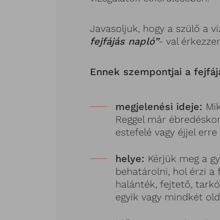
Javasoljuk, hogy a szülő a v
fejfájás napló”
- val érkezze
Ennek szempontjai a fejfájá
megjelenési ideje:
Mik
Reggel már ébredéskor
estefelé vagy éjjel er
helye:
Kérjük meg a gy
behatárolni, hol érzi a
halánték, fejtető, tark
egyik vagy mindkét ol