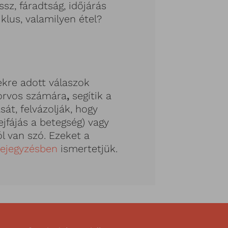
ssz, fáradtság, időjárás
klus, valamilyen étel?
ekre adott válaszok
 orvos számára
,
segítik a
sát, felvázolják, hogy
jfájás a betegség) vagy
ól van szó. Ezeket a
bejegyzésben
ismertetjük.