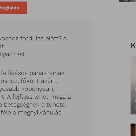
foglalás
voshoz fordulás előtt? A
K
lt
igazítást.
 fejfájásos panaszainak
oshoz, főként azért,
yosabb koponyaűri,
t. A fejfájás lehet maga a
b betegségnek a tünete,
féle a megnyilvánulási