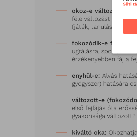
Süti t
okoz-e változást:
Látu
féle változást a szok
(játék, tanulás, viselke
fokozódik-e fizikai ak
ugrálásra, sport, előre-
érzékenyebben fáj a fe
enyhül-e:
Alvás hatásá
gyógyszer) hatására c
változott-e (fokozódo
első fejfájás óta
erőssé
gyakorisága változott?
kiváltó oka:
Okozhatja-