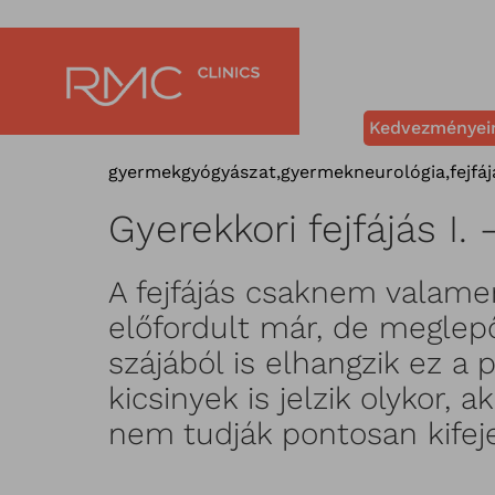
Kedvezményei
gyermekgyógyászat
,
gyermekneurológia
,
fejfá
Gyerekkori fejfájás I.
A fejfájás csaknem valame
előfordult már, de meglep
szájából is elhangzik ez a 
kicsinyek is jelzik olykor, 
nem tudják pontosan kifeje