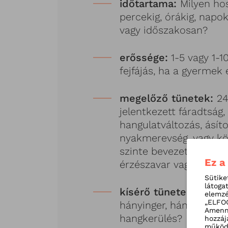
időtartama:
Milyen hos
percekig, órákig, napo
vagy időszakosan?
erőssége:
1-5 vagy 1-1
fejfájás, ha a gyermek 
megelőző tünetek:
24
jelentkezett fáradtság,
hangulatváltozás, ásít
nyakmerevség, vagy közv
szinte bevezető tünetk
Ez a
érzészavar vagy beszé
Sütike
látoga
kísérő tünetek:
Fejfáj
elemzé
„ELFOG
hányinger, hányás, széd
Amenny
hangkerülés?
hozzáj
működé