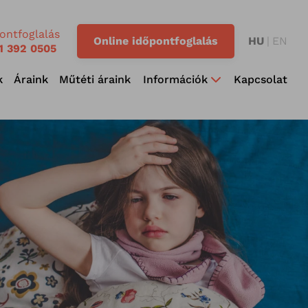
ontfoglalás
Online időpontfoglalás
HU
EN
1 392 0505
k
Áraink
Műtéti áraink
Információk
Kapcsolat