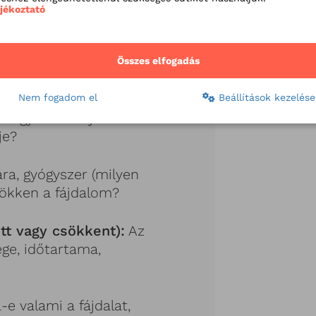
ájékoztató
nk, tapasztaluk bármi
ásos tevékenységben
dés)?
Összes elfogadás
tivitásra:
Mozgásra,
Nem fogadom el
Beállítások kezelése
, vagy hátrahajlásra
je?
ra, gyógyszer (milyen
sökken a fájdalom?
tt vagy csökkent):
Az
ge, időtartama,
e valami a fájdalat,