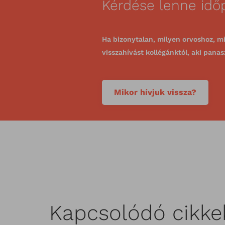
Kérdése lenne időp
Ha bizonytalan, milyen orvoshoz, mi
visszahívást kollégánktól, aki panas
Mikor hívjuk vissza?
Kapcsolódó cikk