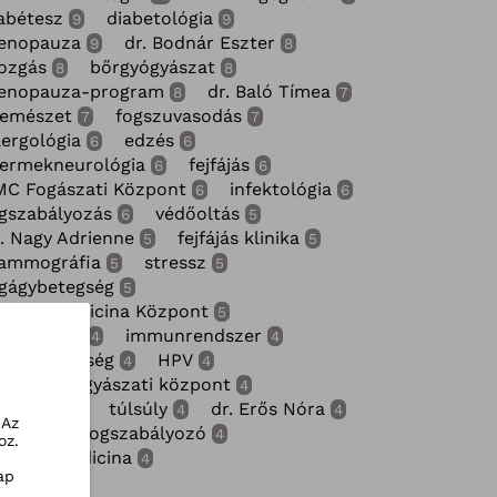
abétesz
diabetológia
9
9
enopauza
dr. Bodnár Eszter
9
8
ozgás
bőrgyógyászat
8
8
enopauza-program
dr. Baló Tímea
8
7
zemészet
fogszuvasodás
7
7
lergológia
edzés
6
6
ermekneurológia
fejfájás
6
6
MC Fogászati Központ
infektológia
6
6
gszabályozás
védőoltás
6
5
. Nagy Adrienne
fejfájás klinika
5
5
ammográfia
stressz
5
5
gágybetegség
5
gzati Medicina Központ
5
ronavírus
immunrendszer
4
4
gérzékenység
HPV
4
4
ermekgyógyászati központ
4
diológia
túlsúly
dr. Erős Nóra
4
4
4
 Az
thatatlan fogszabályozó
4
oz.
gzati medicina
4
ap