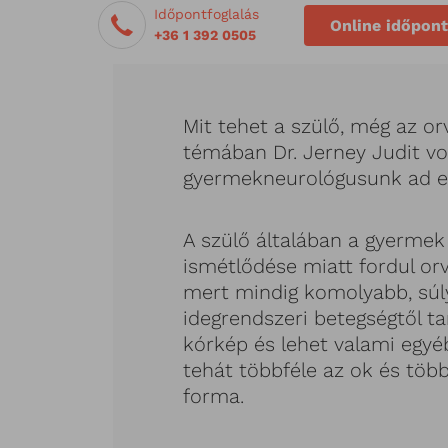
Időpontfoglalás
Online időpont
+36 1 392 0505
Mit tehet a szülő, még az or
témában Dr. Jerney Judit vo
gyermekneurológusunk ad el
A szülő általában a gyermek
ismétlődése miatt fordul orv
mert mindig komolyabb, súl
idegrendszeri betegségtől tar
kórkép és lehet valami egyé
tehát többféle az ok és több
forma.