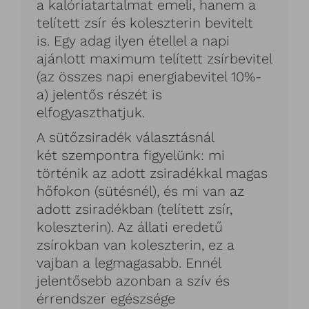
a kalóriatartalmat emeli, hanem a
telített zsír és koleszterin bevitelt
is. Egy adag ilyen étellel a napi
ajánlott maximum telített zsírbevitel
(az összes napi energiabevitel 10%-
a) jelentős részét is
elfogyaszthatjuk.
A sütőzsiradék választásnál
két szempontra figyelünk: mi
történik az adott zsiradékkal magas
hőfokon (sütésnél), és mi van az
adott zsiradékban (telített zsír,
koleszterin). Az állati eredetű
zsírokban van koleszterin, ez a
vajban a legmagasabb. Ennél
jelentősebb azonban a szív és
érrendszer egészsége