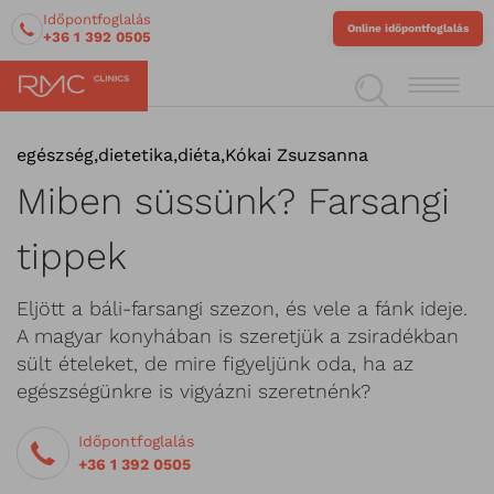
Időpontfoglalás
Online időpontfoglalás
+36 1 392 0505
egészség
,
dietetika
,
diéta
,
Kókai Zsuzsanna
Miben süssünk? Farsangi
tippek
Eljött a báli-farsangi szezon, és vele a fánk ideje.
A magyar konyhában is szeretjük a zsiradékban
sült ételeket, de mire figyeljünk oda, ha az
egészségünkre is vigyázni szeretnénk?
Időpontfoglalás
+36 1 392 0505