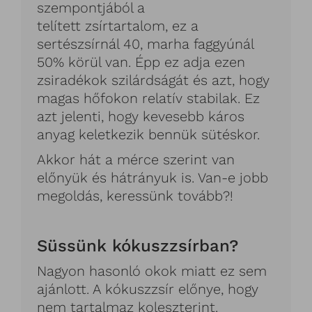
szempontjából a
telített zsírtartalom, ez a
sertészsírnál 40, marha faggyúnál
50% körül van. Épp ez adja ezen
zsiradékok szilárdságát és azt, hogy
magas hőfokon relatív stabilak. Ez
azt jelenti, hogy kevesebb káros
anyag keletkezik bennük sütéskor.
Akkor hát a mérce szerint van
előnyük és hátrányuk is. Van-e jobb
megoldás, keressünk tovább?!
Süssünk kókuszzsírban?
Nagyon hasonló okok miatt ez sem
ajánlott. A kókuszzsír előnye, hogy
nem tartalmaz koleszterint.