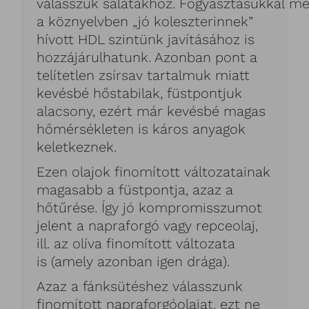
válasszuk salátákhoz. Fogyasztásukkal m
a köznyelvben „jó koleszterinnek”
hívott HDL szintünk javításához is
hozzájárulhatunk. Azonban pont a
telítetlen zsírsav tartalmuk miatt
kevésbé hőstabilak, füstpontjuk
alacsony, ezért már kevésbé magas
hőmérsékleten is káros anyagok
keletkeznek.
Ezen olajok finomított változatainak
magasabb a füstpontja, azaz a
hőtűrése. Így jó kompromisszumot
jelent a napraforgó vagy repceolaj,
ill. az olíva finomított változata
is (amely azonban igen drága).
Azaz a fánksütéshez válasszunk
finomított napraforgóolajat, ezt ne