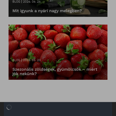
BLOG
2026. 06. 26
Mit igyunk a nyári nagy melegben?
BLOG
2026. 05. 20
Szezonális zöldségek, gyümölcsök – miért
jók nekünk?