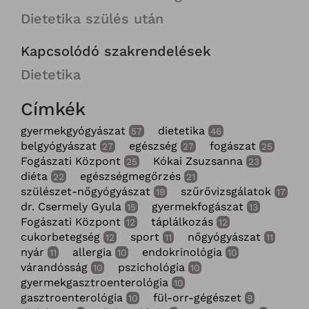
Dietetika szülés után
Kapcsolódó szakrendelések
Dietetika
Címkék
gyermekgyógyászat
dietetika
57
46
belgyógyászat
egészség
fogászat
27
27
25
Fogászati Központ
Kókai Zsuzsanna
25
23
diéta
egészségmegőrzés
22
21
szülészet-nőgyógyászat
szűrővizsgálatok
19
17
dr. Csermely Gyula
gyermekfogászat
15
13
Fogászati Központ
táplálkozás
12
12
cukorbetegség
sport
nőgyógyászat
12
11
11
nyár
allergia
endokrinológia
11
10
10
várandósság
pszichológia
10
10
gyermekgasztroenterológia
10
gasztroenterológia
fül-orr-gégészet
10
9