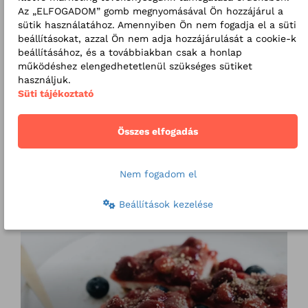
Az „ELFOGADOM” gomb megnyomásával Ön hozzájárul a
sütik használatához. Amennyiben Ön nem fogadja el a süti
beállításokat, azzal Ön nem adja hozzájárulását a cookie-k
Kapcsolódó bejegyzéseink
beállításához, és a továbbiakban csak a honlap
működéshez elengedhetetlenül szükséges sütiket
használjuk.
Süti tájékoztató
Összes elfogadás
VIDEÓ
2023. 01. 05
Nem fogadom el
Betekintés a dietetikai rendelésbe
Beállítások kezelése