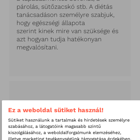
párolás, sütőzacskó stb. A diétás
tanácsadáson személyre szabjuk,
hogy egészségi állapota
szerint kinek mire van szüksége és
azt hogyan tudja hatékonyan
megvalósítani.
Foglalj időpontot Kókai Zsuzsanna
Ez a weboldal sütiket használ!
dietetikusunkhoz a
+36 1 392
Sütiket használunk a tartalmak és hirdetések személyre
0505
-ös telefonszámon vagy a
szabásához, a látogatóink magasabb szintű
kiszolgálásához, a weboldalforgalmunk elemzéséhez,
linkre kattintva
!
illetve marketing tevékenységünk támogatása érdekében.