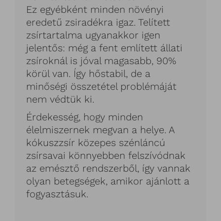
Ez egyébként minden növényi
eredetű zsiradékra igaz. Telített
zsírtartalma ugyanakkor igen
jelentős: még a fent említett állati
zsíroknál is jóval magasabb, 90%
körül van. Így hőstabil, de a
minőségi összetétel problémáját
nem védtük ki.
Érdekesség, hogy minden
élelmiszernek megvan a helye. A
kókuszzsír közepes szénláncú
zsírsavai könnyebben felszívódnak
az emésztő rendszerből, így vannak
olyan betegségek, amikor ajánlott a
fogyasztásuk.