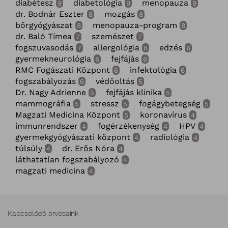
diabétesz
diabetológia
menopauza
9
9
9
dr. Bodnár Eszter
mozgás
8
8
bőrgyógyászat
menopauza-program
8
8
dr. Baló Tímea
szemészet
7
7
fogszuvasodás
allergológia
edzés
7
6
6
gyermekneurológia
fejfájás
6
6
RMC Fogászati Központ
infektológia
6
6
fogszabályozás
védőoltás
6
5
Dr. Nagy Adrienne
fejfájás klinika
5
5
mammográfia
stressz
fogágybetegség
5
5
5
Magzati Medicina Központ
koronavírus
5
4
immunrendszer
fogérzékenység
HPV
4
4
4
gyermekgyógyászati központ
radiológia
4
4
túlsúly
dr. Erős Nóra
4
4
láthatatlan fogszabályozó
4
magzati medicina
4
Kapcsolódó orvosaink