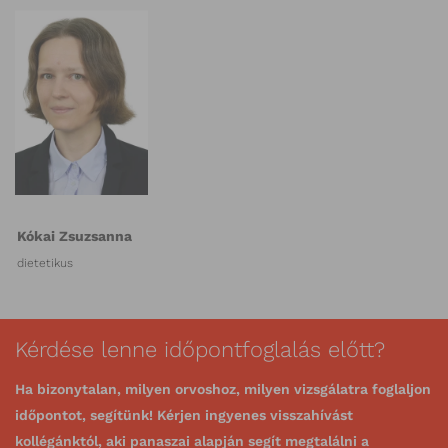
Kókai Zsuzsanna
dietetikus
Kérdése lenne időpontfoglalás előtt?
Ha bizonytalan, milyen orvoshoz, milyen vizsgálatra foglaljon
időpontot, segítünk! Kérjen ingyenes visszahívást
kollégánktól, aki panaszai alapján segít megtalálni a