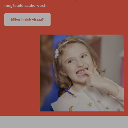
megfelelő szakorvost.
Mikor hívjuk vissza?