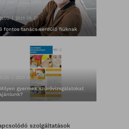
BLOG
2019. 09. 27
6 fontos tanács serdülő fiúknak
BLOG
2019. 04. 03
Milyen gyermek szűrővizsgálatokat
ajánlunk?
apcsolódó szolgáltatások