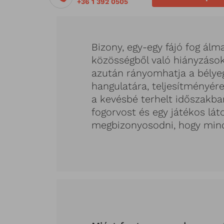
+36 1 392 0505
Bizony, egy-egy fájó fog álm
közösségből való hiányzások
azután rányomhatja a bélye
hangulatára, teljesítményére
a kevésbé terhelt időszakba
fogorvost és egy játékos lá
megbizonyosodni, hogy min