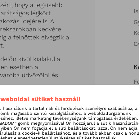
ért, hogy a legkisebb
I
arátságos légkört
kozás idejére is. A
G
yereksarokban kedvére
K
íg a felnőttek elvégzik a
G
t.
előn kívül kialakul a
K
den esetben a
 váróba üdvözölni és
F
G
a fogászati székbe, az
 weboldal sütiket használ!
szisztense sorra minden
C
t használunk a tartalmak és hirdetések személyre szabásához, a
 gyermeknek. Ha már
tóink magasabb szintű kiszolgálásához, a weboldalforgalmunk
séhez, illetve marketing tevékenységünk támogatása érdekében.
 kinézete ismerős, nem
g
ADOM” gomb megnyomásával Ön hozzájárul a sütik használatáh
be
k a kezelés során, amely
iben Ön nem fogadja el a süti beállításokat, azzal Ön nem adja
árulását a cookie-k beállításához, és a továbbiakban csak a honl
fo
indenki dolgát.
shez elengedhetetlenül szükséges sütiket használjuk.