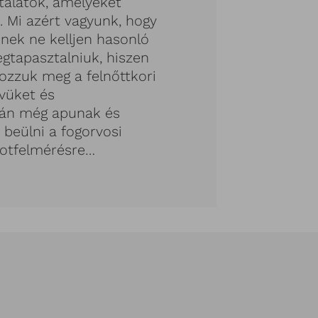
talatok, amelyeket
. Mi azért vagyunk, hogy
nek ne kelljen hasonló
gtapasztalniuk, hiszen
pozzuk meg a felnőttkori
vüket és
alán még apunak és
 beülni a fogorvosi
potfelmérésre…