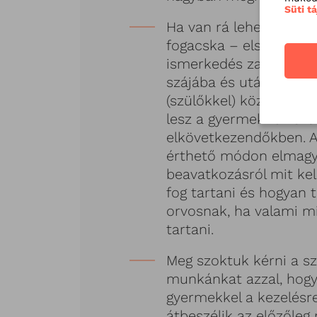
Süti t
Ha van rá lehetőség – 
fogacska – első alkal
ismerkedés zajlik. Az 
szájába és utána megbe
(szülőkkel) közösen, h
lesz a gyermeknek szü
elkövetkezendőkben. 
érthető módon elmagya
beavatkozásról mit kel
fog tartani és hogyan 
orvosnak, ha valami m
tartani.
Meg szoktuk kérni a sz
munkánkat azzal, hogy
gyermekkel a kezelésre
átbeszélik az előzőleg