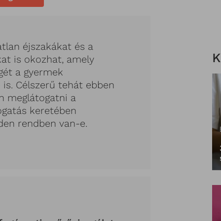
atlan éjszakákat és a
K
at is okozhat, amely
gét a gyermek
 is. Célszerű tehát ebben
n meglátogatni a
togatás keretében
den rendben van-e.