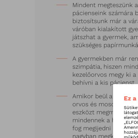
Mindent megteszünk az
pácienseink számára b
biztosítsunk már a vára
váróban kialakított g
játszhat a gyermek, am
szükséges papírmunká
A gyermekben már rend
szimpátia, hiszen min
kezelőorvos megy ki a
behívni a kis pácienst.
Amikor beül a gyermek 
Ez a
orvos és mosolygós as
Sütike
eszközt megmutogat a
látoga
elemzé
mindennek a hangja és
„ELFOG
fog megijedni a gyerme
Amenny
hozzáj
nagyban megkönnyíti m
működé