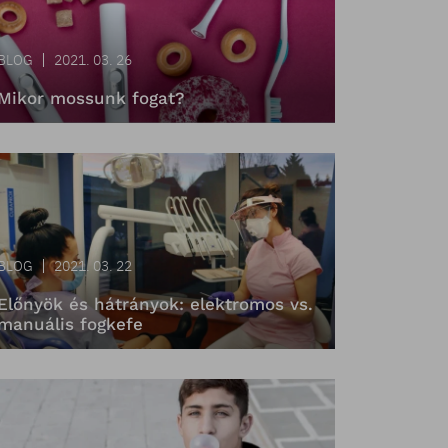
BLOG
2021. 03. 26
Mikor mossunk fogat?
BLOG
2021. 03. 22
Előnyök és hátrányok: elektromos vs.
manuális fogkefe