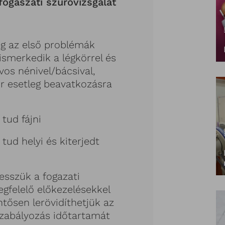
fogászati szűrővizsgálat
g az első problémák
smerkedik a légkörrel és
os nénivel/bácsival,
or esetleg beavatkozásra
 tud fájni
 tud helyi és kiterjedt
esszük a fogazati
gfelelő előkezelésekkel
ntősen lerövidíthetjük az
szabályozás időtartamát