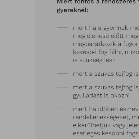
Miért fontos a rendszeres 
gyereknél:
mert ha a gyermek mé
megjelenése előtt megi
megbarátkozik a fogorv
kevésbé fog félni, mik
is szükség lesz
mert a szuvas tejfog is
mert a szuvas tejfog is
gyulladást is okozni
mert ha időben észrev
rendellenességeket, me
elkerülhetjük vagy jele
esetleges későbbi fog