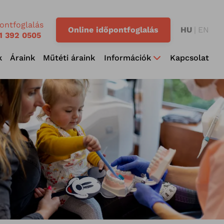
ontfoglalás
Online időpontfoglalás
HU
EN
1 392 0505
k
Áraink
Műtéti áraink
Információk
Kapcsolat