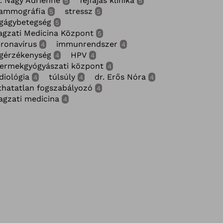
. Nagy Adrienne
fejfájás klinika
5
5
ammográfia
stressz
5
5
gágybetegség
5
gzati Medicina Központ
5
ronavírus
immunrendszer
4
4
gérzékenység
HPV
4
4
ermekgyógyászati központ
4
diológia
túlsúly
dr. Erős Nóra
4
4
4
thatatlan fogszabályozó
4
gzati medicina
4