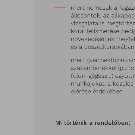
mert nemcsak a fogaz
állcsontok, az állkapoc
vizsgálata is megtörtén
korai felismerése pedi
növekedésének megfele
és a beszédterápiában 
mert gyermekfogászai
szakemberekkel (pl.: l
fülorr-gégész…) együt
munkájukat, a kezelés
elérése érdekében
Mi történik a rendelőben: