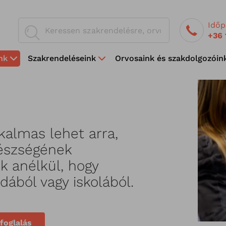
Időp
+36 
nk
Szakrendeléseink
Orvosaink és szakdolgozóin
lkalmas lehet arra,
gészségének
k anélkül, hogy
dából vagy iskolából.
foglalás