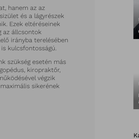
at, hanem az az
sizület és a lágyrészek
ik. Ezek eltéréseinek
g az állcsontok
lő irányba terelésében
is kulcsfontosságú.
nk szükség esetén más
ogopédus, kiropraktőr,
tműködésével végzik
 maximális sikerének
K