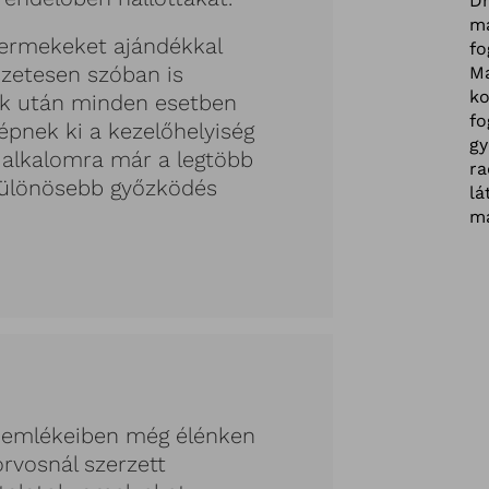
Dr
m
yermekeket ajándékkal
fo
zetesen szóban is
Ma
ko
ek után minden esetben
fo
épnek ki a kezelőhelyiség
gy
 alkalomra már a legtöbb
ra
ülönösebb győzködés
lá
ma
ő emlékeiben még élénken
orvosnál szerzett