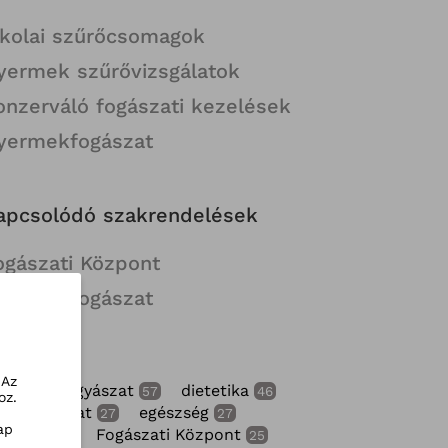
skolai szűrőcsomagok
yermek szűrővizsgálatok
onzerváló fogászati kezelések
yermekfogászat
apcsolódó szakrendelések
ogászati Központ
yermekfogászat
ímkék
 Az
yermekgyógyászat
dietetika
57
46
oz.
lgyógyászat
egészség
27
27
ap
gászat
Fogászati Központ
25
25