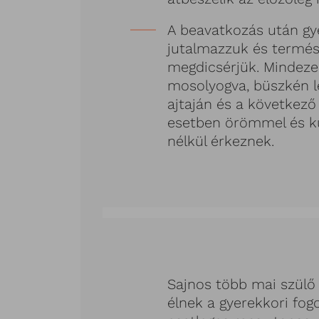
A beavatkozás után g
jutalmazzuk és termés
megdicsérjük. Mindez
mosolyogva, büszkén l
ajtaján és a következő
esetben örömmel és k
nélkül érkeznek.
Sajnos több mai szül
élnek a gyerekkori fog