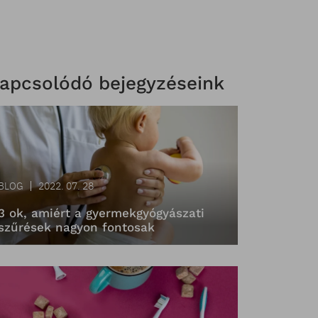
apcsolódó bejegyzéseink
BLOG
2022. 07. 28
3 ok, amiért a gyermekgyógyászati
szűrések nagyon fontosak