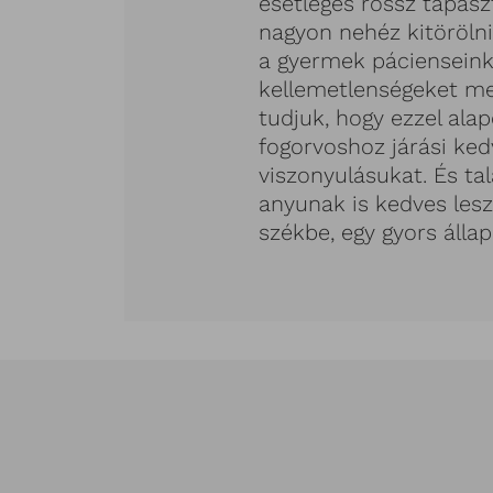
esetleges rossz tapasz
nagyon nehéz kitörölni
a gyermek pácienseink
kellemetlenségeket me
tudjuk, hogy ezzel ala
fogorvoshoz járási ked
viszonyulásukat. És t
anyunak is kedves lesz
székbe, egy gyors álla