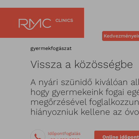
Kedvezményei
gyermekfogászat
Vissza a közösségbe
A nyári szünidő kiválóan a
hogy gyermekeink fogai e
megőrzésével foglalkozzun
hiányozniuk kellene az óvo
Időpontfoglalás
Online időpont