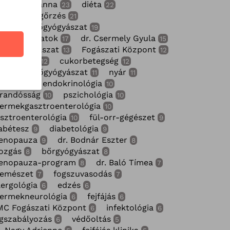
kai Zsuzsanna
diéta
23
22
gészségmegőrzés
21
ülészet-nőgyógyászat
19
űrővizsgálatok
dr. Csermely Gyula
17
15
yermekfogászat
Fogászati Központ
13
12
plálkozás
cukorbetegség
12
12
ort
nőgyógyászat
nyár
11
11
11
lergia
endokrinológia
10
10
randósság
pszichológia
10
10
ermekgasztroenterológia
10
sztroenterológia
fül-orr-gégészet
10
9
abétesz
diabetológia
9
9
enopauza
dr. Bodnár Eszter
9
8
ozgás
bőrgyógyászat
8
8
enopauza-program
dr. Baló Tímea
8
7
zemészet
fogszuvasodás
7
7
lergológia
edzés
6
6
ermekneurológia
fejfájás
6
6
MC Fogászati Központ
infektológia
6
6
gszabályozás
védőoltás
6
5