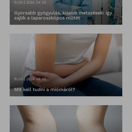
BLOG
2026. 04. 23
Gyorsabb gyógyulás, kisebb metszések: így
zajlik a laparoszkópos műtét
BLOG
2018. 02. 01
Mit kell tudni a miómáról?