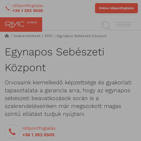
Időpontfoglalás
Online időpontfoglalás
+36 1 392 0505
Szakrendelések
RMC
Egynapos Sebészeti Központ
Egynapos Sebészeti
Központ
Orvosaink kiemelkedő képzettsége és gyakorlati
tapasztalata a garancia arra, hogy az egynapos
sebészeti beavatkozások során is a
szakrendeléseinken már megszokott magas
szintű ellátást tudjuk nyújtani.
Időpontfoglalás
+36 1 392 0505