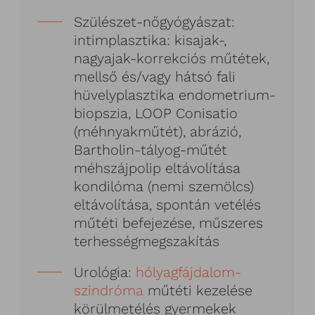
Szülészet-nőgyógyászat:
intimplasztika: kisajak-,
nagyajak-korrekciós műtétek,
mellső és/vagy hátsó fali
hüvelyplasztika endometrium-
biopszia, LOOP Conisatio
(méhnyakműtét), abrázió,
Bartholin-tályog-műtét
méhszájpolip eltávolítása
kondilóma (nemi szemölcs)
eltávolítása, spontán vetélés
műtéti befejezése, műszeres
terhességmegszakítás
Urológia:
hólyagfájdalom-
szindróma
műtéti kezelése
körülmetélés gyermekek