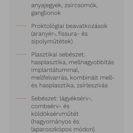
anyajegyek, zsírcsomók,
ganglionok
Proktológiai beavatkozások
(aranyér-, fissura- és
sipolyműtétek)
Plasztikai sebészet:
hasplasztika, mellnagyobbítás
implantátummal,
mellfelvarrás, kombinált mell-
és hasplasztika, zsírleszívás
Sebészet: lágyéksérv-,
combsérv- és
köldöksérvműtét
(hagyományos és
laparoszkópos módon)