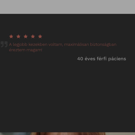
Rólunk mondták
A legjobb kezekben voltam, maximálisan biztonságban
éreztem magam!
40 éves férfi páciens