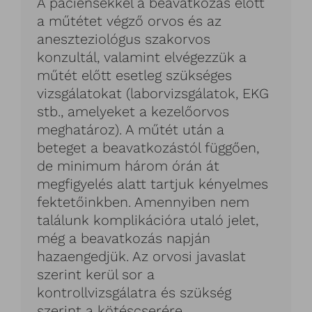
A páciensekkel a beavatkozás előtt
a műtétet végző orvos és az
aneszteziológus szakorvos
konzultál, valamint elvégezzük a
műtét előtt esetleg szükséges
vizsgálatokat (laborvizsgálatok, EKG
stb., amelyeket a kezelőorvos
meghatároz). A műtét után a
beteget a beavatkozástól függően,
de minimum három órán át
megfigyelés alatt tartjuk kényelmes
fektetőinkben. Amennyiben nem
találunk komplikációra utaló jelet,
még a beavatkozás napján
hazaengedjük. Az orvosi javaslat
szerint kerül sor a
kontrollvizsgálatra és szükség
szerint a kötéscserére.