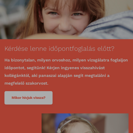
Kérdése lenne időpontfoglalás előtt?
Ha bizonytalan, milyen orvoshoz, milyen vizsgálatra foglaljon
időpontot, segítünk! Kérjen ingyenes visszahívást
kollégánktól, aki panaszai alapján segít megtalálni a
megfelelő szakorvost.
Mikor hívjuk vissza?