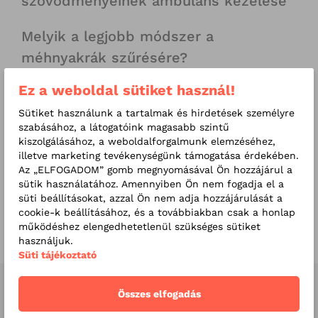
szövődményeinek ambuláns kezelése
Melyik a legjobb módszer a
méhnyakrák szűrésére?
Ez a weboldal sütiket használ!
Kapcsolódó videók
Sütiket használunk a tartalmak és hirdetések személyre
szabásához, a látogatóink magasabb szintű
kiszolgálásához, a weboldalforgalmunk elemzéséhez,
illetve marketing tevékenységünk támogatása érdekében.
Az „ELFOGADOM” gomb megnyomásával Ön hozzájárul a
sütik használatához. Amennyiben Ön nem fogadja el a
süti beállításokat, azzal Ön nem adja hozzájárulását a
cookie-k beállításához, és a továbbiakban csak a honlap
Ismerje meg klinikánkat!
működéshez elengedhetetlenül szükséges sütiket
használjuk.
Süti tájékoztató
Kapcsolódó orvosaink
Összes elfogadás