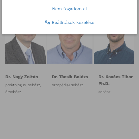
Nem fogadom el
Beállítások kezelése
Dr. Nagy Zoltán
Dr. Tácsik Balázs
Dr. Kovács Tibor
Ph.D.
proktológus, sebész,
ortopédiai sebész
érsebész
sebész