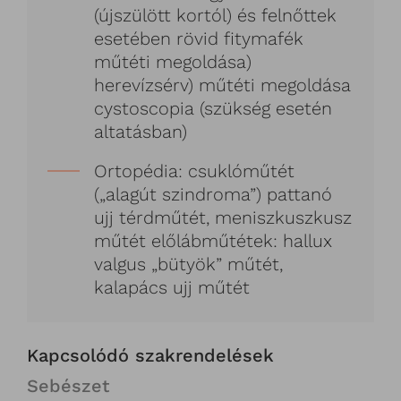
(újszülött kortól) és felnőttek
esetében rövid fitymafék
műtéti megoldása)
herevízsérv) műtéti megoldása
cystoscopia (szükség esetén
altatásban)
Ortopédia: csuklóműtét
(„alagút szindroma”) pattanó
ujj térdműtét, meniszkuszkusz
műtét előlábműtétek: hallux
valgus „bütyök” műtét,
kalapács ujj műtét
Kapcsolódó szakrendelések
Sebészet