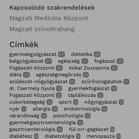
Kapcsolódó szakrendelések
Magzati Medicina Központ
Magzati szívultrahang
Címkék
gyermekgyógyászat
dietetika
57
46
belgyógyászat
egészség
fogászat
27
27
25
Fogászati Központ
Kókai Zsuzsanna
25
23
diéta
egészségmegőrzés
22
21
szülészet-nőgyógyászat
szűrővizsgálatok
19
17
dr. Csermely Gyula
gyermekfogászat
15
13
Fogászati Központ
táplálkozás
12
12
cukorbetegség
sport
nőgyógyászat
12
11
11
nyár
allergia
endokrinológia
11
10
10
várandósság
pszichológia
10
10
gyermekgasztroenterológia
10
gasztroenterológia
fül-orr-gégészet
10
9
diabétesz
diabetológia
menopauza
9
9
9