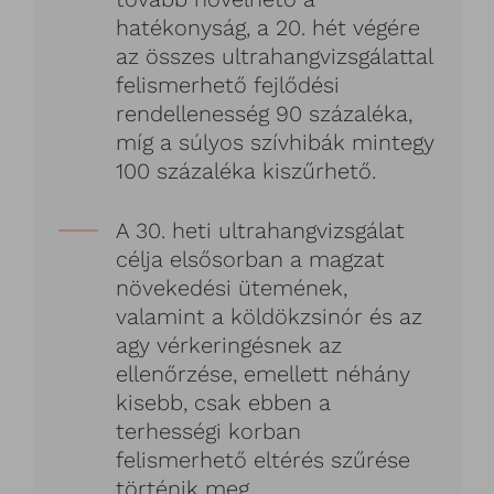
hatékonyság, a 20. hét végére
az összes ultrahangvizsgálattal
felismerhető fejlődési
rendellenesség 90 százaléka,
míg a súlyos szívhibák mintegy
100 százaléka kiszűrhető.
A 30. heti ultrahangvizsgálat
célja elsősorban a magzat
növekedési ütemének,
valamint a köldökzsinór és az
agy vérkeringésnek az
ellenőrzése, emellett néhány
kisebb, csak ebben a
terhességi korban
felismerhető eltérés szűrése
történik meg.