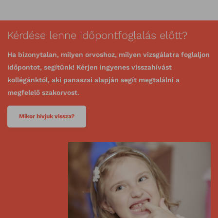
Kérdése lenne időpontfoglalás előtt?
Ha bizonytalan, milyen orvoshoz, milyen vizsgálatra foglaljon
időpontot, segítünk! Kérjen ingyenes visszahívást
kollégánktól, aki panaszai alapján segít megtalálni a
megfelelő szakorvost.
Mikor hívjuk vissza?