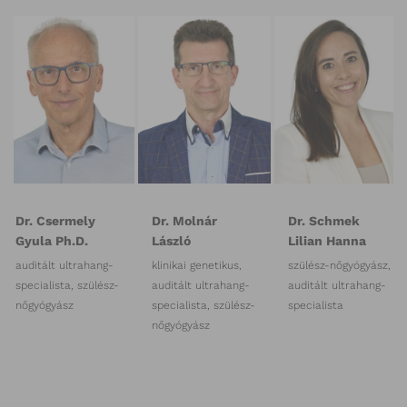
Dr. Csermely
Dr. Molnár
Dr. Schmek
Gyula Ph.D.
László
Lilian Hanna
auditált ultrahang-
klinikai genetikus,
szülész-nőgyógyász,
specialista, szülész-
auditált ultrahang-
auditált ultrahang-
nőgyógyász
specialista, szülész-
specialista
nőgyógyász