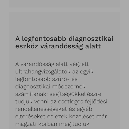
A legfontosabb diagnosztikai
eszk
ö
z várand
ó
sság alatt
A várandósság alatt végzett
ultrahangvizsgálatok az egyik
legfontosabb szűrő- és
diagnosztikai módszernek
számítanak: segítségükkel észre
tudjuk venni az esetleges fejlődési
rendellenességeket és egyéb
eltéréseket és ezek kezelését már
magzati korban meg tudjuk