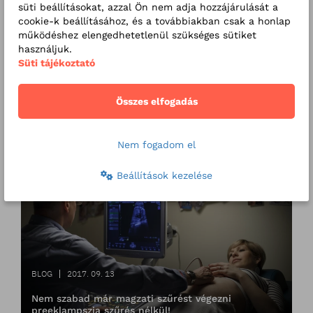
süti beállításokat, azzal Ön nem adja hozzájárulását a
cookie-k beállításához, és a továbbiakban csak a honlap
működéshez elengedhetetlenül szükséges sütiket
használjuk.
Süti tájékoztató
Összes elfogadás
BLOG
2020. 01. 21
Mikor ajánlott magzati szívultrahang vizsgálatot
végezni?
Nem fogadom el
Beállítások kezelése
BLOG
2017. 09. 13
Nem szabad már magzati szűrést végezni
preeklampszia szűrés nélkül!