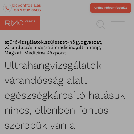
Időpontfoglalás
Online időpontfoglalás
+36 1 392 0505
szűrővizsgálatok
,
szülészet-nőgyógyászat
,
várandósság
,
magzati medicina
,
ultrahang
,
Magzati Medicina Központ
Ultrahangvizsgálatok
várandósság alatt –
egészségkárosító hatásuk
nincs, ellenben fontos
szerepük van a