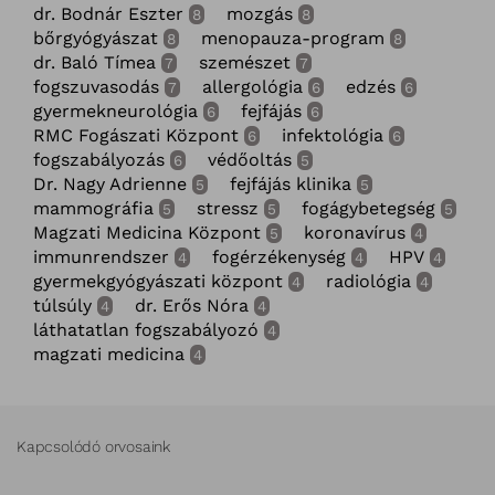
dr. Bodnár Eszter
mozgás
8
8
bőrgyógyászat
menopauza-program
8
8
dr. Baló Tímea
szemészet
7
7
fogszuvasodás
allergológia
edzés
7
6
6
gyermekneurológia
fejfájás
6
6
RMC Fogászati Központ
infektológia
6
6
fogszabályozás
védőoltás
6
5
Dr. Nagy Adrienne
fejfájás klinika
5
5
mammográfia
stressz
fogágybetegség
5
5
5
Magzati Medicina Központ
koronavírus
5
4
immunrendszer
fogérzékenység
HPV
4
4
4
gyermekgyógyászati központ
radiológia
4
4
túlsúly
dr. Erős Nóra
4
4
láthatatlan fogszabályozó
4
magzati medicina
4
Kapcsolódó orvosaink