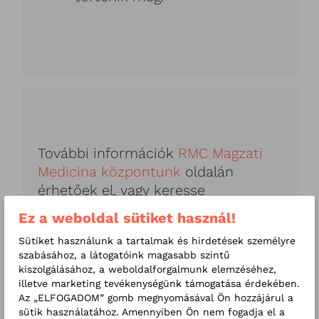
További információk
RMC Magzati
Medicina központunk
oldalán
érhetőek el, vagy keresse
kollégánkat a +36 1 392 0505
Ez a weboldal sütiket használ!
telefonszámon, és az
Email cím
Sütiket használunk a tartalmak és hirdetések személyre
megjelenítése
e-mail címen!
szabásához, a látogatóink magasabb szintű
kiszolgálásához, a weboldalforgalmunk elemzéséhez,
illetve marketing tevékenységünk támogatása érdekében.
Az „ELFOGADOM” gomb megnyomásával Ön hozzájárul a
Kapcsolódó bejegyzéseink
sütik használatához. Amennyiben Ön nem fogadja el a