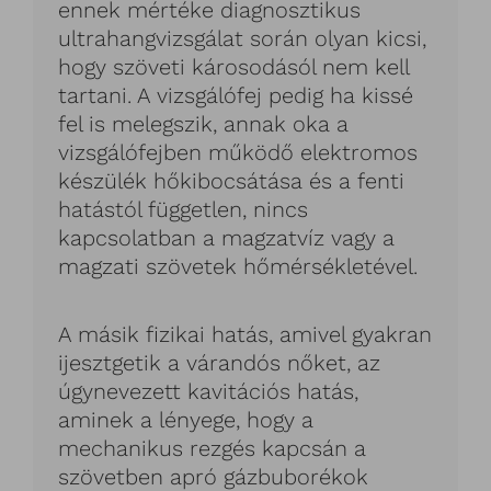
ennek mértéke diagnosztikus
ultrahangvizsgálat során olyan kicsi,
hogy szöveti károsodásól nem kell
tartani. A vizsgálófej pedig ha kissé
fel is melegszik, annak oka a
vizsgálófejben működő elektromos
készülék hőkibocsátása és a fenti
hatástól független, nincs
kapcsolatban a magzatvíz vagy a
magzati szövetek hőmérsékletével.
A másik fizikai hatás, amivel gyakran
ijesztgetik a várandós nőket, az
úgynevezett kavitációs hatás,
aminek a lényege, hogy a
mechanikus rezgés kapcsán a
szövetben apró gázbuborékok