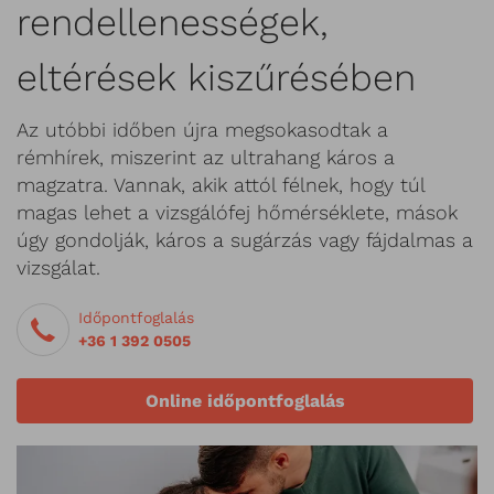
rendellenességek,
eltérések kiszűrésében
Az utóbbi időben újra megsokasodtak a
rémhírek, miszerint az ultrahang káros a
magzatra. Vannak, akik attól félnek, hogy túl
magas lehet a vizsgálófej hőmérséklete, mások
úgy gondolják, káros a sugárzás vagy fájdalmas a
vizsgálat.
Időpontfoglalás
+36 1 392 0505
Online időpontfoglalás