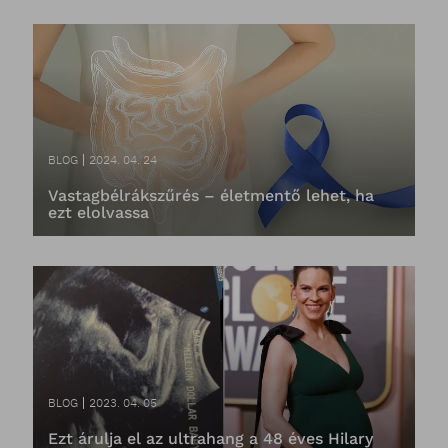
BLOG
2024. 04. 24
Vastagbélrákszűrés – életmentő lehet, ha
ezt elolvassa
BLOG
2023. 04. 05
Ezt árulja el az ultrahang a 48 éves Hilary